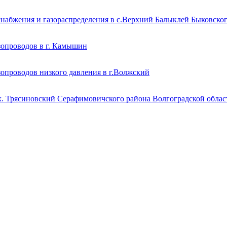
снабжения и газораспределения в с.Верхний Балыклей Быковско
зопроводов в г. Камышин
зопроводов низкого давления в г.Волжский
х. Трясиновский Серафимовичского района Волгоградской облас