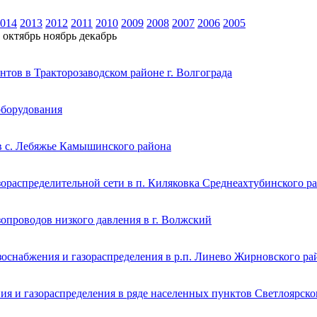
014
2013
2012
2011
2010
2009
2008
2007
2006
2005
октябрь
ноябрь
декабрь
нтов в Тракторозаводском районе г. Волгограда
оборудования
в с. Лебяжье Камышинского района
ораспределительной сети в п. Киляковка Среднеахтубинского р
опроводов низкого давления в г. Волжский
зоснабжения и газораспределения в р.п. Линево Жирновского ра
я и газораспределения в ряде населенных пунктов Светлоярско