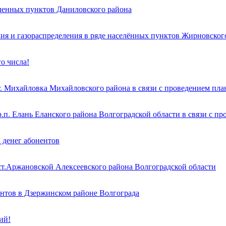
еленных пунктов Даниловского района
ия и газораспределения в ряде населённых пунктов Жирновског
о числа!
г. Михайловка Михайловского района в связи с проведением пл
.п. Елань Еланского района Волгоградской области в связи с п
 денег абонентов
ст.Аржановской Алексеевского района Волгоградской области
ентов в Дзержинском районе Волгограда
ий!