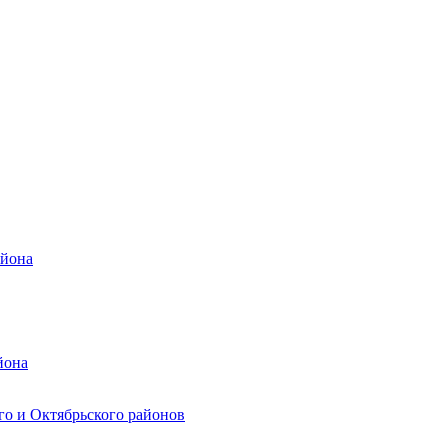
айона
йона
го и Октябрьского районов