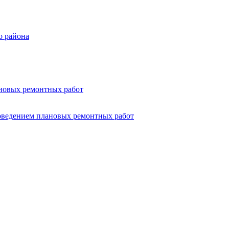
о района
ановых ремонтных работ
роведением плановых ремонтных работ