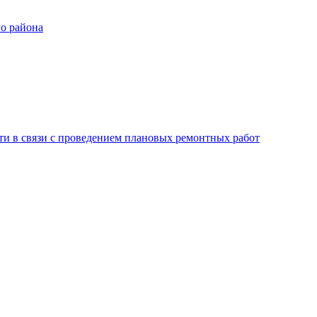
го района
ти в связи с проведением плановых ремонтных работ