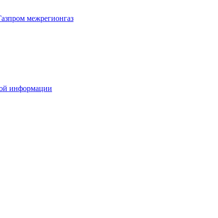
Газпром межрегионгаз
вой информации