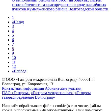
О выполнении ремонтных работ на объектах систем
газоснабжения и газораспределения в ряде населённых
пунктов Кумылженского района Волгоградской области
1
«
Назад
3
4
5
6
7
8
9
10
11
12
»
Вперед
© ООО «Газпром межрегионгаз Волгоград»
400001, г.
Волгоград, ул. Ковровская, 13
Контактная информация
Абонентские участки
ПАО «Газпром»
«Газпром межрегионгаз»
«Газпром
газораспределение Волгоград»
Наш сайт обрабатывает файлы cookie (в том числе, файлы
cookie, используемые «Яндекс-метрикой»). Они помогают