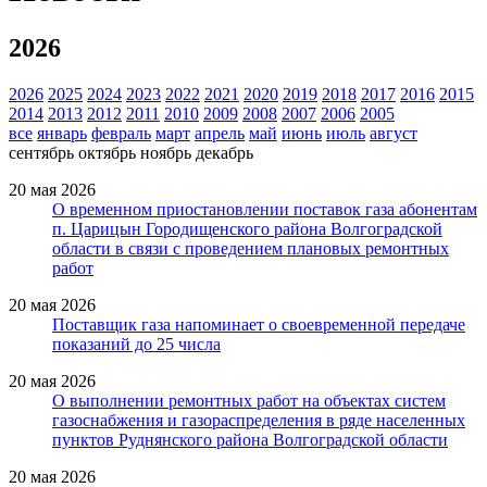
2026
2026
2025
2024
2023
2022
2021
2020
2019
2018
2017
2016
2015
2014
2013
2012
2011
2010
2009
2008
2007
2006
2005
все
январь
февраль
март
апрель
май
июнь
июль
август
сентябрь
октябрь
ноябрь
декабрь
20 мая 2026
О временном приостановлении поставок газа абонентам
п. Царицын Городищенского района Волгоградской
области в связи с проведением плановых ремонтных
работ
20 мая 2026
Поставщик газа напоминает о своевременной передаче
показаний до 25 числа
20 мая 2026
О выполнении ремонтных работ на объектах систем
газоснабжения и газораспределения в ряде населенных
пунктов Руднянского района Волгоградской области
20 мая 2026