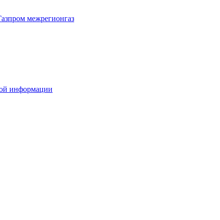
Газпром межрегионгаз
вой информации