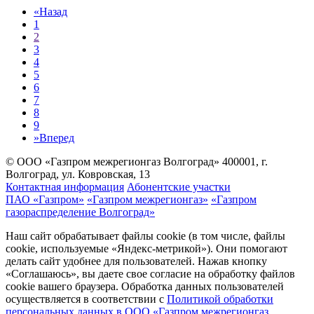
«
Назад
1
2
3
4
5
6
7
8
9
»
Вперед
© ООО «Газпром межрегионгаз Волгоград»
400001, г.
Волгоград, ул. Ковровская, 13
Контактная информация
Абонентские участки
ПАО «Газпром»
«Газпром межрегионгаз»
«Газпром
газораспределение Волгоград»
Наш сайт обрабатывает файлы cookie (в том числе, файлы
cookie, используемые «Яндекс-метрикой»). Они помогают
делать сайт удобнее для пользователей. Нажав кнопку
«Соглашаюсь», вы даете свое согласие на обработку файлов
cookie вашего браузера. Обработка данных пользователей
осуществляется в соответствии с
Политикой обработки
персональных данных в ООО «Газпром межрегионгаз