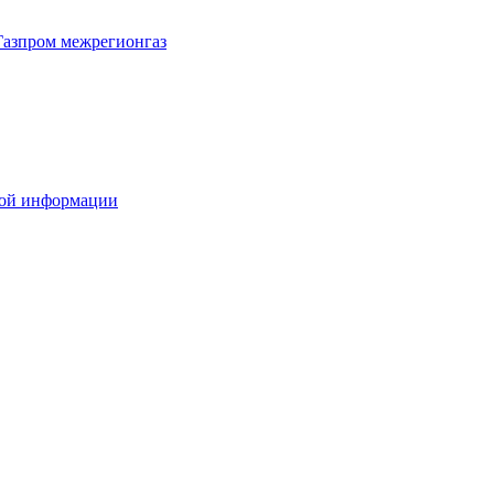
Газпром межрегионгаз
вой информации