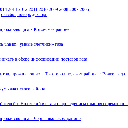
014
2013
2012
2011
2010
2009
2008
2007
2006
октябрь
ноябрь
декабрь
, проживающим в Котовском районе
 unisim «умные счетчики» газа
ичать в сфере цифровизации поставок газа
нтов, проживающих в Тракторозаводском районе г. Волгограда
 Кумылженского района
бителей г. Волжский в связи с проведением плановых ремонтны
, проживающим в Чернышковском районе