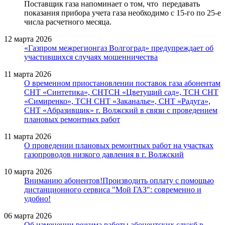
Поставщик газа напоминает о том, что передавать
показания прибора учета газа необходимо с 15-го по 25-е
числа расчетного месяца.
12 марта 2026
«Газпром межрегионгаз Волгоград» предупреждает об
участившихся случаях мошенничества
11 марта 2026
О временном приостановлении поставок газа абонентам
СНТ «Синтетика», СНТСН «Цветущий сад», ТСН СНТ
«Симиренко», ТСН СНТ «Заканалье», СНТ «Радуга»,
СНТ «Абразивщик» г. Волжский в связи с проведением
плановых ремонтных работ
11 марта 2026
О проведении плановых ремонтных работ на участках
газопроводов низкого давления в г. Волжский
10 марта 2026
Вниманию абонентов!Производить оплату с помощью
дистанционного сервиса "Мой ГАЗ": современно и
удобно!
06 марта 2026
Об изменении режима работы абонентских служб в