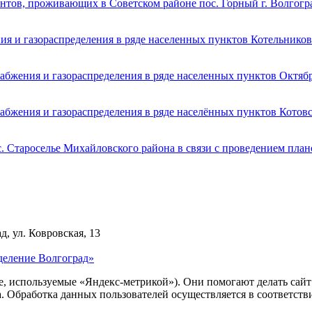
нтов, проживающих в Советском районе пос. Горный г. Волгогр
ия и газораспределения в ряде населенных пунктов Котельников
абжения и газораспределения в ряде населенных пунктов Октяб
абжения и газораспределения в ряде населённых пунктов Котов
с. Староселье Михайловского района в связи с проведением пла
д, ул. Ковровская, 13
деление Волгоград»
ie, используемые «Яндекс-метрикой»). Они помогают делать сай
ра. Обработка данных пользователей осуществляется в соответств