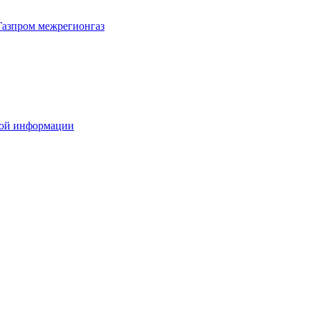
Газпром межрегионгаз
вой информации