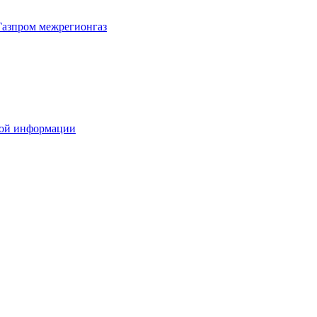
Газпром межрегионгаз
вой информации