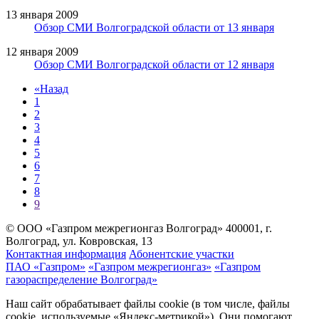
13 января 2009
Обзор СМИ Волгоградской области от 13 января
12 января 2009
Обзор СМИ Волгоградской области от 12 января
«
Назад
1
2
3
4
5
6
7
8
9
© ООО «Газпром межрегионгаз Волгоград»
400001, г.
Волгоград, ул. Ковровская, 13
Контактная информация
Абонентские участки
ПАО «Газпром»
«Газпром межрегионгаз»
«Газпром
газораспределение Волгоград»
Наш сайт обрабатывает файлы cookie (в том числе, файлы
cookie, используемые «Яндекс-метрикой»). Они помогают