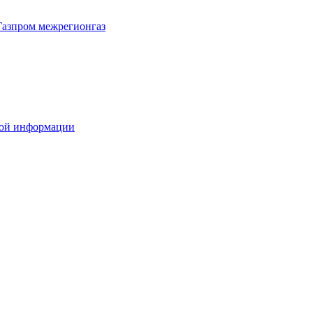
Газпром межрегионгаз
вой информации