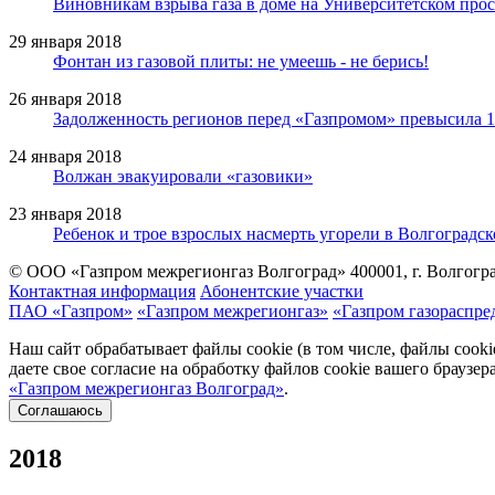
Виновникам взрыва газа в доме на Университетском прос
29 января 2018
Фонтан из газовой плиты: не умеешь - не берись!
26 января 2018
Задолженность регионов перед «Газпромом» превысила 1
24 января 2018
Волжан эвакуировали «газовики»
23 января 2018
Ребенок и трое взрослых насмерть угорели в Волгоградск
© ООО «Газпром межрегионгаз Волгоград»
400001, г. Волгогра
Контактная информация
Абонентские участки
ПАО «Газпром»
«Газпром межрегионгаз»
«Газпром газораспре
Наш сайт обрабатывает файлы cookie (в том числе, файлы cook
даете свое согласие на обработку файлов cookie вашего браузе
«Газпром межрегионгаз Волгоград»
.
Соглашаюсь
2018