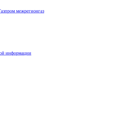
Газпром межрегионгаз
вой информации