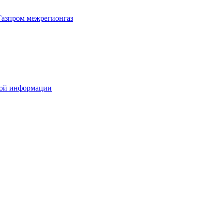
Газпром межрегионгаз
вой информации