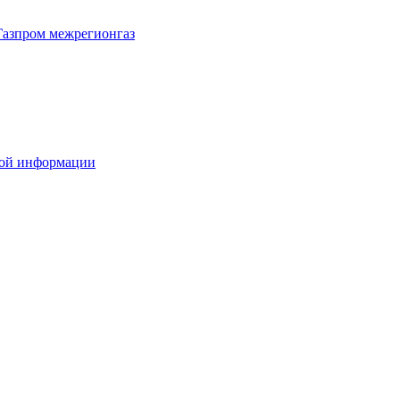
Газпром межрегионгаз
вой информации