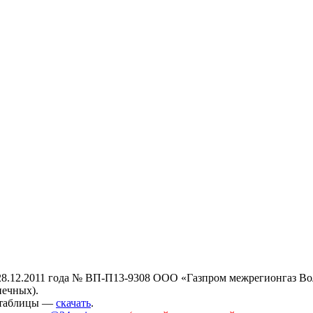
28.12.2011 года № ВП-П13-9308 ООО «Газпром межрегионгаз Вол
нечных).
 таблицы —
скачать
.