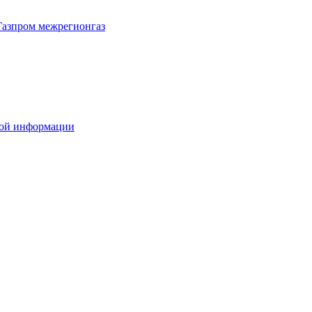
Газпром межрегионгаз
вой информации