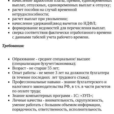
начисление заработной платы, премий, единовременных
выплат, отпускных, единовременных выплат к отпуску;
расчет пособия на случай временной
нетрудоспособности;
расчет выплат при увольнении;
начисление удержаний;
ввод вычетов по НДФЛ;
формирование ведомостей для перечисления выплат.
сверка соответствия фактически отработанного времени
с данными табелей учета рабочего времени.
Требования:
Образование - с
реднее специальное/ высшее
(специализация бухучет/экономика);
Возраст -
не старше 55 лет;
Опыт работы -
не менее 3 лет на должности бухгалтера
(в течение последних лет трудового стажа);
Профессиональные навыки -
знание бухгалтерского и
налогового законодательства РФ, в т.ч. в части расчетов
по оплате труда;
Знание компьютерных программ -
1С: «ЗУП»;
Личные качества -
внимательность, скрупулезность,
умение работать с большим объемом информации,
порядочность, ответственность, исполнительность.