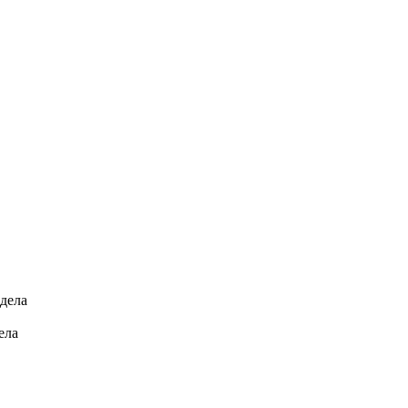
тдела
дела