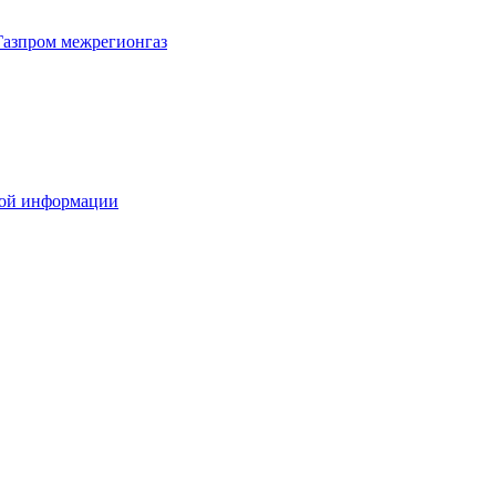
Газпром межрегионгаз
вой информации