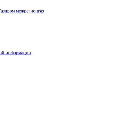
Газпром межрегионгаз
вой информации