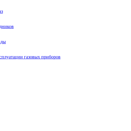
аз
здников
йды
сплуатации газовых приборов