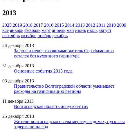
2013
2025
2019
2018
2017
2016
2015
2014
2013
2012
2011
2010
2009
все
январь
февраль
март
апрель
май
июнь
июль
август
сентябрь
октябрь
ноябрь
декабрь
24 декабря 2013
За долги перед газовиками житель Серафимовича
остался без кухонного гарнитура
31 декабря 2013
Основные события 2013 года
03 декабря 2013
Правительство Волгоградской области уменьшает
расходы на газификацию региона
11 декабря 2013
Волгоградская область испускает газ
25 декабря 2013
Жители волгоградского села мерзнут в домах, пуск газа
задержали на год