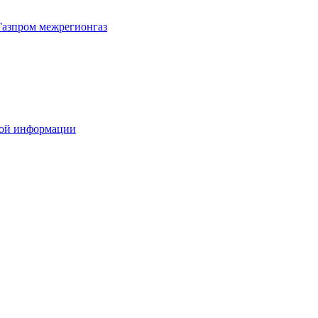
Газпром межрегионгаз
вой информации