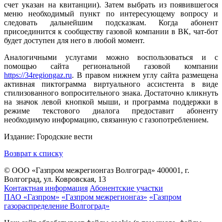
счет указан на квитанции). Затем выбрать из появившегося
меню необходимый пункт по интересующему вопросу и
следовать дальнейшим подсказкам. Когда абонент
присоединится к сообществу газовой компании в ВК, чат-бот
будет доступен для него в любой момент.
Аналогичными услугами можно воспользоваться и с
помощью сайта региональной газовой компании
https://34regiongaz.ru
. В правом нижнем углу сайта размещена
активная пиктограмма виртуального ассистента в виде
стилизованного вопросительного знака. Достаточно кликнуть
на значок левой кнопкой мыши, и программа поддержки в
режиме текстового диалога предоставит абоненту
необходимую информацию, связанную с газопотреблением.
Издание: Городские вести
Возврат к списку
© ООО «Газпром межрегионгаз Волгоград»
400001, г.
Волгоград, ул. Ковровская, 13
Контактная информация
Абонентские участки
ПАО «Газпром»
«Газпром межрегионгаз»
«Газпром
газораспределение Волгоград»