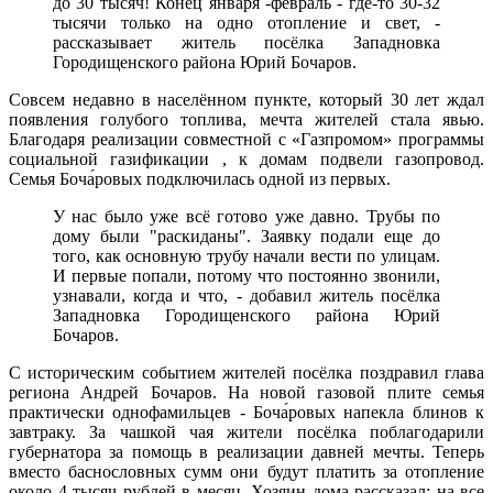
до 30 тысяч! Конец января -февраль - где-то 30-32
тысячи только на одно отопление и свет, -
рассказывает житель посёлка Западновка
Городищенского района Юрий Бочаров.
Совсем недавно в населённом пункте, который 30 лет ждал
появления голубого топлива, мечта жителей стала явью.
Благодаря реализации совместной с «Газпромом» программы
социальной газификации , к домам подвели газопровод.
Семья Боча́ровых подключилась одной из первых.
У нас было уже всё готово уже давно. Трубы по
дому были "раскиданы". Заявку подали еще до
того, как основную трубу начали вести по улицам.
И первые попали, потому что постоянно звонили,
узнавали, когда и что, - добавил житель посёлка
Западновка Городищенского района Юрий
Бочаров.
С историческим событием жителей посёлка поздравил глава
региона Андрей Бочаров. На новой газовой плите семья
практически однофамильцев - Боча́ровых напекла блинов к
завтраку. За чашкой чая жители посёлка поблагодарили
губернатора за помощь в реализации давней мечты. Теперь
вместо баснословных сумм они будут платить за отопление
около 4 тысяч рублей в месяц. Хозяин дома рассказал: на все