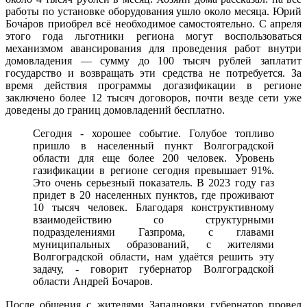
работы по установке оборудования ушло около месяца. Юрий
Боча́ров приобрел всё необходимое самостоятельно. С апреля
этого года льготники региона могут воспользоваться
механизмом авансирования для проведения работ внутри
домовладения — сумму до 100 тысяч рублей заплатит
государство и возвращать эти средства не потребуется. За
время действия программы догазификации в регионе
заключено более 12 тысяч договоров, почти везде сети уже
доведены до границ домовладений бесплатно.
Сегодня - хорошее событие. Голубое топливо
пришло в населенный пункт Волгоградской
области для еще более 200 человек. Уровень
газификации в регионе сегодня превышает 91%.
Это очень серьезный показатель. В 2023 году газ
придет в 20 населенных пунктов, где проживают
10 тысяч человек. Благодаря конструктивному
взаимодействию со структурными
подразделениями Газпрома, с главами
муниципальных образований, с жителями
Волгоградской области, нам удаётся решить эту
задачу, - говорит губернатор Волгоградской
области Андрей Бочаров.
После общения с жителями Западновки губернатор провел