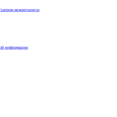
Газпром межрегионгаз
вой информации