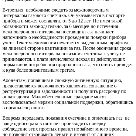
В-третьих, необходимо следить за межповерочным
интервалом газового счетчика. Он указывается в паспорте
прибора и может составлять от 5 до 12 лет. Не имея такой
обязанности законодательно, за 6 месяцев до истечения
межповерочного интервала поставщик газа начинает
напоминать о необходимости проведения поверки прибора
учета. Текст уведомления печатается выделенным шрифтом
на лицевой стороне квитанции за газ. После окончания срока
межповерочного интервала показания счетчика к учету не
принимаются, а плата начисляется исходя из действующих
нормативов потребления природного газа, что опять приведет
к куда более значительным тратам.
Абонентам, попавшим в сложную жизненную ситуацию,
предоставляется возможность заключить соглашение о
реструктуризации задолженности и получить рассрочку по
оплате долга. Малообеспеченные граждане могут
воспользоваться мерами социальной поддержки, обратившись
в органы соцзащиты.
Вовремя передавать показания счетчика и оплачивать газ, не
чаще одного раза в пять лет производить поверку –
соблюдение этих простых правил не займет много времени,
но позволит сэкономить деньги и избавит от лишних