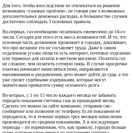
Для того, чтобы впоследствии не отвлекаться на решение
возникших «газовых проблем», не говоря уже о возможных
дополнительных денежных расходах, в большинстве случаев
достаточно соблюдать 3 основных правила.
Во-первых, газ необходимо оплачивать ежемесячно до 10-го
числа. Сегодня для этого есть масса возможностей. И то, что
основная часть должников проживает в городах, доказывает,
что при желании это не составляет труда. Даже в самом
отдаленном уголке области есть интернет, почтовое отделение
или терминал для оплаты в местном магазине. Оплатить газ
не сложнее, чем оплатить сотовую связь. В случае просрочки
платежа начинают начисляться пени, направляются
напоминания и уведомления, дело может дойти до суда, а это
уже грозит судебными издержками, которые могут
значительно превысить сумму основного долга.
Во-вторых, с 1 по 15 число каждого месяца не забывать
передать показания счетчика газа за прошедший месяц.
Сделать это можно на сайте компании, отправив смс-
сообщение или позвонив по телефону. Если показания не
передаются, то в течение первых трех месяцев начисление
производится по средним показаниям. А в последующие
периоды – по нормативам, что, как правило, гораздо больше
сумм, которые начисляются по показаниям счетчика.