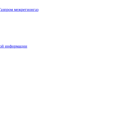
Газпром межрегионгаз
вой информации