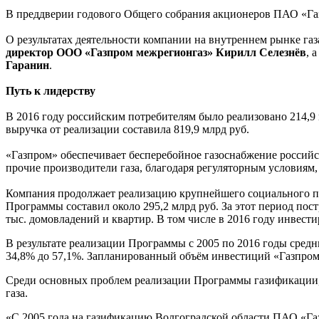
В преддверии годового Общего собрания акционеров ПАО «Газ
О результатах деятельности компании на внутреннем рынке га
директор ООО «Газпром межрегионгаз» Кирилл Селезнёв
, 
Гаранин
.
Путь к лидерству
В 2016 году российским потребителям было реализовано 214,9 
выручка от реализации составила 819,9 млрд руб.
«Газпром» обеспечивает бесперебойное газоснабжение российс
прочие производители газа, благодаря регуляторным условиям
Компания продолжает реализацию крупнейшего социального пр
Программы составил около 295,2 млрд руб. За этот период пос
тыс. домовладений и квартир. В том числе в 2016 году инвест
В результате реализации Программы с 2005 по 2016 годы средни
34,8% до 57,1%. Запланированный объём инвестиций «Газпрома»
Среди основных проблем реализации Программы газификации, 
газа.
«С 2005 года на газификацию Волгоградской области ПАО «Газ