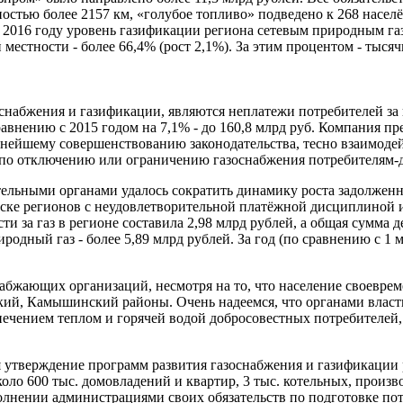
ностью более 2157 км, «голубое топливо» подведено к 268 насе
в 2016 году уровень газификации региона сетевым природным га
й местности - более 66,4% (рост 2,1%). За этим процентом - тыс
набжения и газификации, являются неплатежи потребителей за 
равнению с 2015 годом на 7,1% - до 160,8 млрд руб. Компания
ьнейшему совершенствованию законодательства, тесно взаимоде
во по отключению или ограничению газоснабжения потребителям
ительными органами удалось сократить динамику роста задолженн
писке регионов с неудовлетворительной платёжной дисциплиной 
ти за газ в регионе составила 2,98 млрд рублей, а общая сумм
дный газ - более 5,89 млрд рублей. За год (по сравнению с 1 
бжающих организаций, несмотря на то, что население своеврем
й, Камышинский районы. Очень надеемся, что органами власти
ечением теплом и горячей водой добросовестных потребителей,
я утверждение программ развития газоснабжения и газификации р
около 600 тыс. домовладений и квартир, 3 тыс. котельных, про
олнении администрациями своих обязательств по подготовке пот