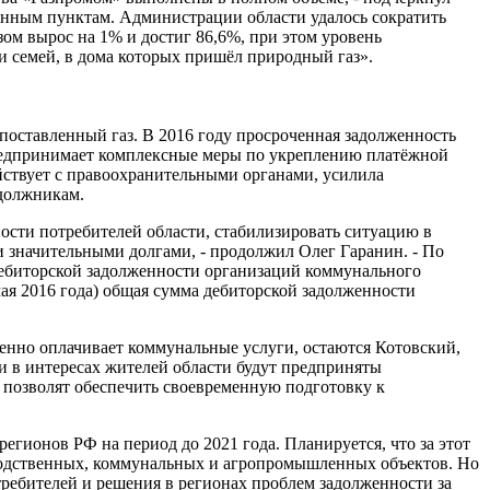
лённым пунктам. Администрации области удалось сократить
зом вырос на 1% и достиг 86,6%, при этом уровень
ячи семей, в дома которых пришёл природный газ».
поставленный газ. В 2016 году просроченная задолженность
 предпринимает комплексные меры по укреплению платёжной
йствует с правоохранительными органами, усилила
-должникам.
ости потребителей области, стабилизировать ситуацию в
и значительными долгами, - продолжил Олег Гаранин. - По
а дебиторской задолженности организаций коммунального
мая 2016 года) общая сумма дебиторской задолженности
енно оплачивает коммунальные услуги, остаются Котовский,
 в интересах жителей области будут предприняты
 позволят обеспечить своевременную подготовку к
егионов РФ на период до 2021 года. Планируется, что за этот
изводственных, коммунальных и агропромышленных объектов. Но
ребителей и решения в регионах проблем задолженности за