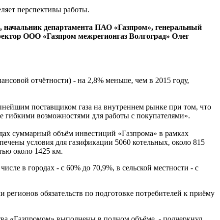
ляет перспективы работы.
, начальник департамента ПАО «Газпром», генеральный
ектор ООО «Газпром межрегионгаз Волгоград» Олег
нсовой отчётности) - на 2,8% меньше, чем в 2015 году,
рупнейшим поставщиком газа на внутреннем рынке при том, что
ее гибкими возможностями для работы с покупателями».
одах суммарный объём инвестиций «Газпрома» в рамках
спечены условия для газификации 5060 котельных, около 815
тью около 1425 км.
сле в городах - с 60% до 70,9%, в сельской местности - с
 регионов обязательств по подготовке потребителей к приёму
тва «Газпромом» выполнены в полном объёме, - подчеркнул