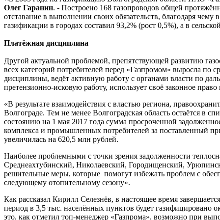
Олег Гаранин
. - Построено 168 газопроводов общей протяжён
отставание в выполнении своих обязательств, благодаря чему 
газификации в городах составил 93,2% (рост 0,5%), а в сельско
Платёжная дисциплина
Другой актуальной проблемой, препятствующей развитию газос
всех категорий потребителей перед «Газпромом» выросла по с
дисциплины, ведёт активную работу с органами власти по дал
претензионно-исковую работу, использует своё законное пра
«В результате взаимодействия с властью региона, правоохран
Волгограде. Тем не менее Волгоградская область остаётся в с
состоянию на 1 мая 2017 года сумма просроченной задолженнос
комплекса и промышленных потребителей за поставленный приро
увеличилась на 620,5 млн рублей.
Наиболее проблемными с точки зрения задолженности теплосна
Среднеахтубинский, Николаевский, Городищенский, Урюпински
решительные меры, которые помогут избежать проблем с обесп
следующему отопительному сезону».
Как рассказал Кирилл Селезнёв, в настоящее время завершаетс
период в 3,5 тыс. населённых пунктов будет газифицировано 
это, как отметил топ-менеджер «Газпрома», возможно при вып