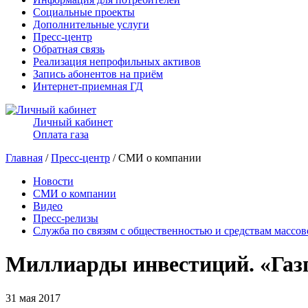
Социальные проекты
Дополнительные услуги
Пресс-центр
Обратная связь
Реализация непрофильных активов
Запись абонентов на приём
Интернет-приемная ГД
Личный кабинет
Оплата газа
Главная
/
Пресс-центр
/ СМИ о компании
Новости
СМИ о компании
Видео
Пресс-релизы
Служба по связям с общественностью и средствам массо
Миллиарды инвестиций. «Газ
31 мая 2017