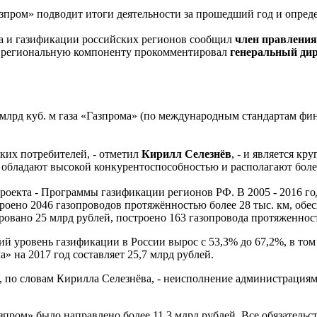
пром» подводит итоги деятельности за прошедший год и опреде
за и газификации российских регионов сообщил
член правления
а региональную компоненту прокомментировал
генеральный дир
млрд куб. м газа «Газпрома» (по международным стандартам фина
ких потребителей, - отметил
Кирилл Селезнёв
, - и является к
, обладают высокой конкурентоспособностью и располагают бол
оекта - Программы газификации регионов РФ. В 2005 - 2016 г
троено 2046 газопроводов протяжённостью более 28 тыс. км, обе
ировано 25 млрд рублей, построено 163 газопровода протяженнос
й уровень газификации в России вырос с 53,3% до 67,2%, в том чи
 на 2017 год составляет 25,7 млрд рублей.
по словам Кирилла Селезнёва, - неисполнение администрациями
пром» было направлено более 11,3 млрд рублей. Все обязательс