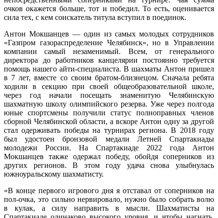
очков окажется больше, тот и победил. То есть, оценивается
сила тех, с кем соискатель титула вступил в поединок.
Антон Мокшанцев — один из самых молодых сотрудников
«Газпром газораспределение Челябинск», но в Управлении
компании самый незаменимый. Всем, от генерального
директора до работников канцелярии постоянно требуется
помощь нашего айти-специалиста. В шахматы Антон пришел
в 7 лет, вместе со своим братом-близнецом. Сначала ребята
ходили в секцию при своей общеобразовательной школе,
через год начали посещать знаменитую Челябинскую
шахматную школу олимпийского резерва. Уже через полгода
юные спортсмены получили статус полноправных членов
сборной Челябинской области, а вскоре Антон одну за другой
стал одерживать победы на турнирах региона. В 2018 году
был удостоен бронзовой медали Летней Спартакиады
молодежи России. На Спартакиаде 2022 года Антон
Мокшанцев также одержал победу, обойдя соперников из
других регионов. В этом году удача снова улыбнулась
южноуральскому шахматисту.
«В конце первого игрового дня я отставал от соперников на
пол-очка, это сильно нервировало, нужно было собрать волю
в кулак, а силу направить в мысли. Шахматисты на
Спартакиаде одинаково высокого уровня, и чтобы нагнать,