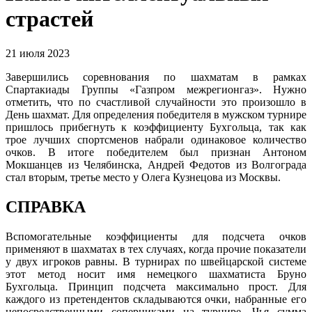
страстей
21 июля 2023
Завершились соревнования по шахматам в рамках
Спартакиады Группы «Газпром межрегионгаз». Нужно
отметить, что по счастливой случайности это произошло в
День шахмат. Для определения победителя в мужском турнире
пришлось прибегнуть к коэффициенту Бухгольца, так как
трое лучших спортсменов набрали одинаковое количество
очков. В итоге победителем был признан Антоном
Мокшанцев из Челябинска, Андрей Федотов из Волгограда
стал вторым, третье место у Олега Кузнецова из Москвы.
СПРАВКА
Вспомогательные коэффициенты для подсчета очков
применяют в шахматах в тех случаях, когда прочие показатели
у двух игроков равны. В турнирах по швейцарской системе
этот метод носит имя немецкого шахматиста Бруно
Бухгольца. Принцип подсчета максимально прост. Для
каждого из претендентов складываются очки, набранные его
непосредственными соперниками на турнире. Чья сумма