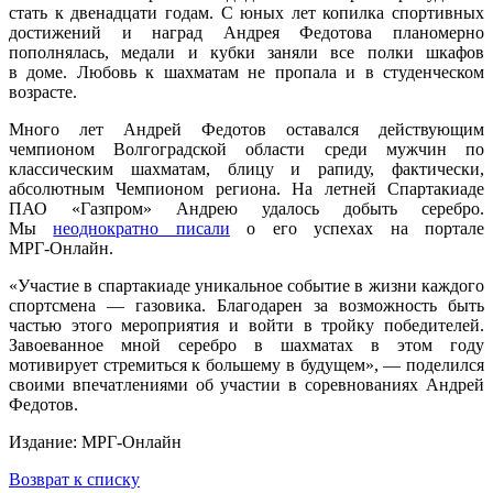
стать к двенадцати годам. С юных лет копилка спортивных
достижений и наград Андрея Федотова планомерно
пополнялась, медали и кубки заняли все полки шкафов
в доме. Любовь к шахматам не пропала и в студенческом
возрасте.
Много лет Андрей Федотов оставался действующим
чемпионом Волгоградской области среди мужчин по
классическим шахматам, блицу и рапиду, фактически,
абсолютным Чемпионом региона. На летней Спартакиаде
ПАО «Газпром» Андрею удалось добыть серебро.
Мы
неоднократно писали
о его успехах на портале
МРГ‑Онлайн.
«Участие в спартакиаде уникальное событие в жизни каждого
спортсмена — газовика. Благодарен за возможность быть
частью этого мероприятия и войти в тройку победителей.
Завоеванное мной серебро в шахматах в этом году
мотивирует стремиться к большему в будущем», — поделился
своими впечатлениями об участии в соревнованиях Андрей
Федотов.
Издание: МРГ-Онлайн
Возврат к списку