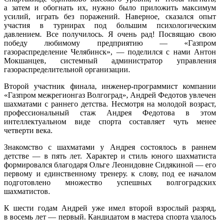
а затем и обогнать их, нужно было приложить максимум
усилий, играть без поражений. Наверное, сказался опыт
участия в турнирах под большим психологическим
давлением. Все получилось. Я очень рад! Посвящаю свою
победу любимому предприятию — «Газпром
газораспределение Челябинск», — поделился с нами Антон
Мокшанцев, системный администратор управления
газораспределительной организации.
Второй участник финала, инженер-программист компании
«Газпром межрегионгаз Волгоград», Андрей Федотов увлечен
шахматами с раннего детства. Несмотря на молодой возраст,
профессиональный стаж Андрея Федотова в этом
интеллектуальном виде спорта составляет чуть менее
четверти века.
Знакомство с шахматами у Андрея состоялось в раннем
детстве — в пять лет. Характер и стиль юного шахматиста
формировался благодаря Ольге Леонидовне Сидякиной — его
первому и единственному тренеру. к слову, под ее началом
подготовлено множество успешных волгоградских
шахматистов.
К шести годам Андрей уже имел второй взрослый разряд,
в восемь лет — первый. Кандидатом в мастера спорта удалось