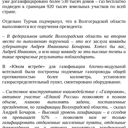
уже догазифицировано более 530 тысяч домов – газ бесплатно
подведен к границам 920 тысяч земельных участков по всей
стране.
Отдельно Турчак подчеркнул, что в Волгоградской области
выполняются все поручения президента:
–
В федеральном штабе Волгоградская область на втором
месте по выполнению поручений – это все заслуга команды
губернатора Андрея Ивановича Бочарова. Хотел бы вас,
Андрей Иванович, и всю вашу команду за эти высокие темпы и
такие прекрасные результаты поблагодарить.
В «Юном ястребе» для газификации блочно-модульной
котельной были построены подземные газопроводы общей
протяженностью более километра, установлен
газораспределительный пункт, смонтировано оборудование.
–
Системное конструктивное взаимодействие с «Газпромом»,
активное участие «Единой России» позволяют в полном
объеме, планово выполнять задачи, поставленные
президентом, по газификации Волгоградской области
, – сказал
Андрей Бочаров. –
Высокий уровень газификации – а сегодня
он превышает 92% – позволяет нам не только
газифицировать отдаленные населенные пункты, отдельные
домовладения, но и активно заниматься газификацией