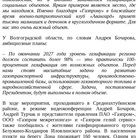
социальных объектов. Ярким примером является место, где
мы находимся. Именно благодаря «Газпрому» в ближайшее
время военно-патриотический клуб «Авангард» примет
тысячи мальчишек и девчонок в круглогодичном формате. Для
нас это очень важный объект.
У Волгоградской области, по словам Андрея Бочарова,
амбициозные планы:
–
По окончании 2027 года уровень газификации региона
должен составить более 98% — это практически 100-
процентная газификация от возможных объектов. Перед
нами стоят масштабные задачи по развитию
газотранспортной инфраструктуры, производственно-
промышленной базы, использованию газомоторного топлива в
народнохозяйственной сфере. Задачи, поставленные
Президентом, будут выполнены в полном объеме.
В ходе мероприятия, проходившего в Среднеахтубинском
районе, в режиме видеоконференции Андрей Бочаров,
Андрей Турчак и представители правления ПАО «Газпром»,
ООО «Газпром межрегионгаз» и «Газпром гелий сервис»
также пообщались с жителями газифицированного хутора
Белужино-Колдаиров Иловлинского района. В населенном
пункте на берегу Дона проживает 160 человек. Одним из