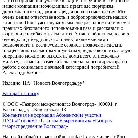
за газ и принявшие участие в акции, получили в эти дни от
нашей компании неожиданные приятные сюрпризы,
долгожданные подарки и заряд хорошего настроения. Мы
очень ценим ответственность и добропорядочность наших
клиентов. Пользуясь случаем, мы еще раз напомнили всем о
правилах безопасного использования газа и рассказали о
формах и способах оплаты за газ. А наши абоненты, в свою
очередь, подтвердили, что предоставляемые нами
возможности и реализуемые сервисы позволяют сделать
процесс оплаты быстрым и удобным, ведь совершить любую
операцию можно не выходя из дома всего за несколько
минут», – отметил заместитель генерального директора по
работе с социально значимой категорией потребителей
Александр Бахаев.
Издание: ИА "НовостиВолгограда.ру"
Возврат к списку
© ООО «Газпром межрегионгаз Волгоград»
400001, г.
Волгоград, ул. Ковровская, 13
Контактная информация
Абонентские участки
ПАО «Газпром»
«Газпром межрегионгаз»
«Газпром
газораспределение Волгоград»
Наш сайт обрабатывает файлы cookie (в том числе, файлы