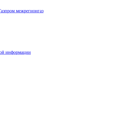
Газпром межрегионгаз
вой информации