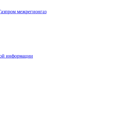
Газпром межрегионгаз
вой информации