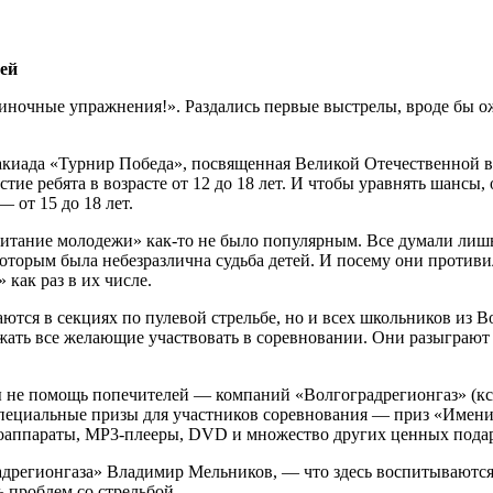
тей
ночные упражнения!». Раздались первые выстрелы, вроде бы ож
киада «Турнир Победа», посвященная Великой Отечественной во
тие ребята в возрасте от 12 до 18 лет. И чтобы уравнять шансы,
— от 15 до 18 лет.
спитание молодежи»
как-то
не было популярным. Все думали лишь
 которым была небезразлична судьба детей. И посему они проти
как раз в их числе.
ются в секциях по пулевой стрельбе, но и всех школьников из В
жать все желающие участвовать в соревновании. Они разыграют
ы не помощь попечителей — компаний «Волгоградрегионгаз» (кст
ециальные призы для участников соревнования — приз «Имени с
оаппараты,
MP3-плееры,
DVD и множество других ценных подар
дрегионгаза» Владимир Мельников, — что здесь воспитываются
ь проблем со стрельбой.