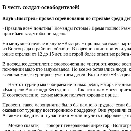
В честь солдат-освободителей!
Клуб «Выстрел» провел соревнования по стрельбе среди де
«Правила всем понятны? Команды готовы? Время пошло! Разми
пригибаешься, чтобы не задело.
На минувшей неделе в клубе «Выстрел» прошла восьмая спарта
из Волгограда и районов области. В соревновании приняли учас
юные стрелки от 12 до 15 лет, во второй более опытные ребята 
В последнее десятилетие словосочетание «патриотическое во
поколении мало кто задумывался. Но все же оставались люди,
всевозможные турниры с участием детей. Вот и клуб «Выстрел» 
— На этот турнир мы собираем не только ребят, которые занима
«Выстрел» Александр Бессуднов. — Так что к нам могут приез
И соответственно, самые меткие получат хорошие призы.
Провести такое мероприятие было бы намного труднее, если б
оказывают турниру всестороннюю поддержку. Они учредили сп
А также победители и участники могли поучить цифровые фот
— Можно сказать, — говорит генеральный директор «Волгогра
участвуют в подобных турнирах, придя в армию, не будут имет