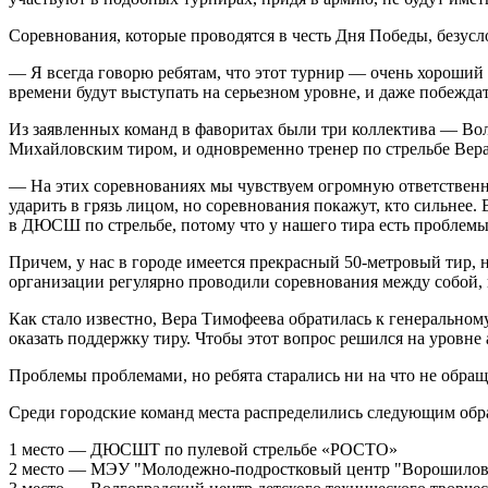
Соревнования, которые проводятся в честь Дня Победы, безус
— Я всегда говорю ребятам, что этот турнир — очень хороший
времени будут выступать на серьезном уровне, и даже побеждат
Из заявленных команд в фаворитах были три коллектива — Вол
Михайловским тиром, и одновременно тренер по стрельбе Вера 
— На этих соревнованиях мы чувствуем огромную ответственно
ударить в грязь лицом, но соревнования покажут, кто сильнее.
в ДЮСШ по стрельбе, потому что у нашего тира есть проблемы
Причем, у нас в городе имеется прекрасный
50-метровый тир,
н
организации регулярно проводили соревнования между собой,
Как стало известно, Вера Тимофеева обратилась к генерально
оказать поддержку тиру. Чтобы этот вопрос решился на уровне
Проблемы проблемами, но ребята старались ни на что не обращ
Среди городские команд места распределились следующим обр
1 место — ДЮСШТ по пулевой стрельбе «РОСТО»
2 место — МЭУ "Молодежно-подростковый центр "Ворошилов