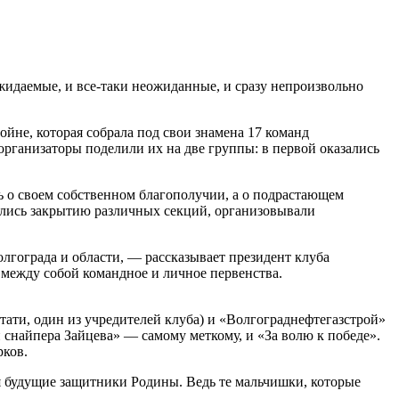
идаемые, и все-таки неожиданные, и сразу непроизвольно
йне, которая собрала под свои знамена 17 команд
 организаторы поделили их на две группы: в первой оказались
 о своем собственном благополучии, а о подрастающем
вились закрытию различных секций, организовывали
олгограда и области, — рассказывает президент клуба
 между собой командное и личное первенства.
ати, один из учредителей клуба) и «Волгограднефтегазстрой»
найпера Зайцева» — самому меткому, и «За волю к победе».
ков.
 будущие защитники Родины. Ведь те мальчишки, которые