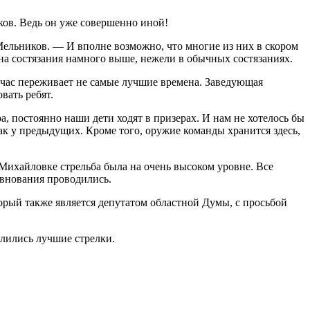
ков. Ведь он уже совершенно иной!
ельников. — И вполне возможно, что многие из них в скором
й на состязания намного выше, нежели в обычных состязаниях.
йчас переживает не самые лучшие времена. Заведующая
вать ребят.
 постоянно наши дети ходят в призерах. И нам не хотелось бы
как у предыдущих. Кроме того, оружие команды хранится здесь,
 Михайловке стрельба была на очень высоком уровне. Все
евнования проводились.
орый также является депутатом областной Думы, с просьбой
елились лучшие стрелки.