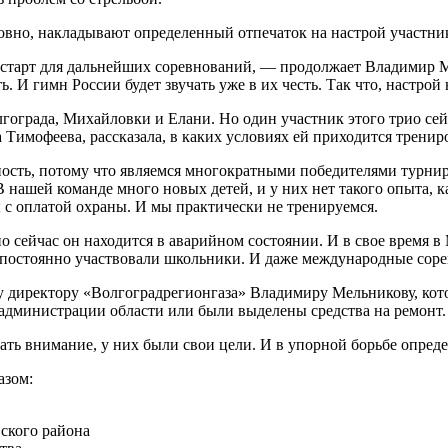
ловно, накладывают определенный отпечаток на настрой участни
 старт для дальнейших соревнований, — продолжает Владимир М
ь. И гимн России будет звучать уже в их честь. Так что, настро
гограда, Михайловки и Елани. Но один участник этого трио се
Тимофеева, рассказала, в каких условиях ей приходится трениро
сть, потому что являемся многократными победителями турнира,
 В нашей команде много новых детей, и у них нет такого опыта, 
 с оплатой охраны. И мы практически не тренируемся.
о сейчас он находится в аварийном состоянии. И в свое время в
 постоянно участвовали школьники. И даже международные сор
му директору «Волгоградрегионгаза» Владимиру Мельникову, кот
 администрации области или были выделены средства на ремонт.
ать внимание, у них были свои цели. И в упорной борьбе опред
азом:
ского района