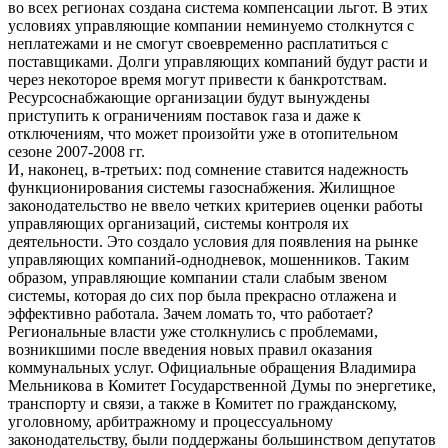
во всех регионах создана система компенсации льгот. В этих
условиях управляющие компании неминуемо столкнутся с
неплатежами и не смогут своевременно расплатиться с
поставщиками. Долги управляющих компаний будут расти и
через некоторое время могут привести к банкротствам.
Ресурсоснабжающие организации будут вынуждены
приступить к ограничениям поставок газа и даже к
отключениям, что может произойти уже в отопительном
сезоне 2007-2008 гг.
И, наконец, в-третьих: под сомнение ставится надежность
функционирования системы газоснабжения. Жилищное
законодательство не ввело четких критериев оценки работы
управляющих организаций, системы контроля их
деятельности. Это создало условия для появления на рынке
управляющих компаний-однодневок, мошенников. Таким
образом, управляющие компании стали слабым звеном
системы, которая до сих пор была прекрасно отлажена и
эффективно работала. Зачем ломать то, что работает?
Региональные власти уже столкнулись с проблемами,
возникшими после введения новых правил оказания
коммунальных услуг. Официальные обращения Владимира
Мельникова в Комитет Государственной Думы по энергетике,
транспорту и связи, а также в Комитет по гражданскому,
уголовному, арбитражному и процессуальному
законодательству, были поддержаны большинством депутатов