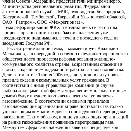
члены Совета Федерации, представители Минпромэнерго,
Министерства регионального развития, Федеральной
антимонопольной службы, МЧС, руководство Белгородской,
Костромской, Тамбовской, Тверской и Ульяновской областей,
ОАО «Газпром», ООО «Межрегионгаз».
Тема реформирования ЖКХ и возникшие в связи с этим
вопросы организации газоснабжения населения уже
неоднократно поднимались в течение последнего года на
заседаниях Госдумы РФ.
– Рассмотрение данной темы, – комментирует Владимир
Мельников, – в очередной раз связно с неудовлетворенностью
общественности процессом реформирования жилищно-
коммунального хозяйства страны, возрастанием опасений в
связи с сохранением надежности работы газового хозяйства.
Дело в том, что с 9 июня 2006 года вступили в силу новые
правила оказания коммунальных услуг гражданам. В
соответствии с ними управляющие компании (в случае
выбора жильцами этой формы управления многоквартирным
домом) будут предоставлять весь спектр услуг, включая
газоснабжение. В соответствии с новыми правилами
газоснабжающие организации вправе поставлять газ только
управляющим компаниям для его последующей перепродажи
населению. Таким образом, в лице управляющих организаций
на рынке газоснабжения появились перепродавцы газа.
Между тем сфера газоснабжения является специфической