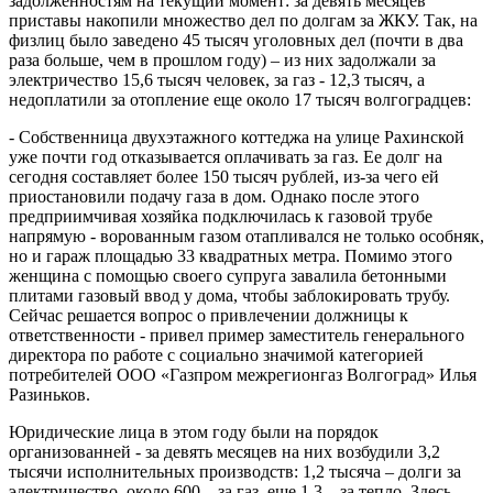
задолженностям на текущий момент: за девять месяцев
приставы накопили множество дел по долгам за ЖКУ. Так, на
физлиц было заведено 45 тысяч уголовных дел (почти в два
раза больше, чем в прошлом году) – из них задолжали за
электричество 15,6 тысяч человек, за газ - 12,3 тысяч, а
недоплатили за отопление еще около 17 тысяч волгоградцев:
- Собственница двухэтажного коттеджа на улице Рахинской
уже почти год отказывается оплачивать за газ. Ее долг на
сегодня составляет более 150 тысяч рублей, из-за чего ей
приостановили подачу газа в дом. Однако после этого
предприимчивая хозяйка подключилась к газовой трубе
напрямую - ворованным газом отапливался не только особняк,
но и гараж площадью 33 квадратных метра. Помимо этого
женщина с помощью своего супруга завалила бетонными
плитами газовый ввод у дома, чтобы заблокировать трубу.
Сейчас решается вопрос о привлечении должницы к
ответственности - привел пример заместитель генерального
директора по работе с социально значимой категорией
потребителей ООО «Газпром межрегионгаз Волгоград» Илья
Разиньков.
Юридические лица в этом году были на порядок
организованней - за девять месяцев на них возбудили 3,2
тысячи исполнительных производств: 1,2 тысяча – долги за
электричество, около 600 – за газ, еще 1,3 – за тепло. Здесь