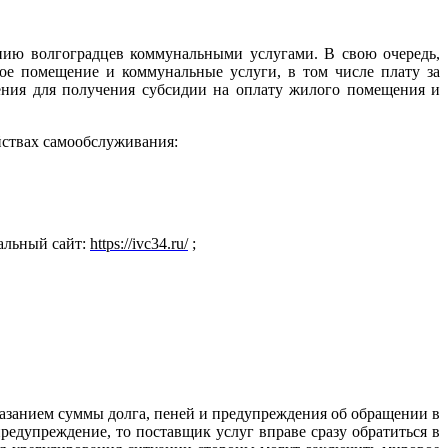
ию волгоградцев коммунальными услугами. В свою очередь,
ое помещение и коммунальные услуги, в том числе плату за
ения для получения субсидии на оплату жилого помещения и
йствах самообслуживания:
альный сайт:
https://ivc34.ru/
;
казанием суммы долга, пеней и предупреждения об обращении в
едупреждение, то поставщик услуг вправе сразу обратиться в