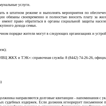
ммунальные услуги.
ть в штатном режиме и выполнять мероприятия по обеспечен
ации обязаны своевременно и полностью вносить плату за жил
е имеют право обратиться в органы социальной защиты насел
купного дохода семьи.
очном порядке жители могут в следующих организациях и устро
еж);
ИВЦ ЖКХ и ТЭК»: справочная служба: 8 (8442) 74-26-26, офици
)
 должника направляются долговые квитанции - напоминания с у
х судебных издержек. Если должник игнорирует письменное пр