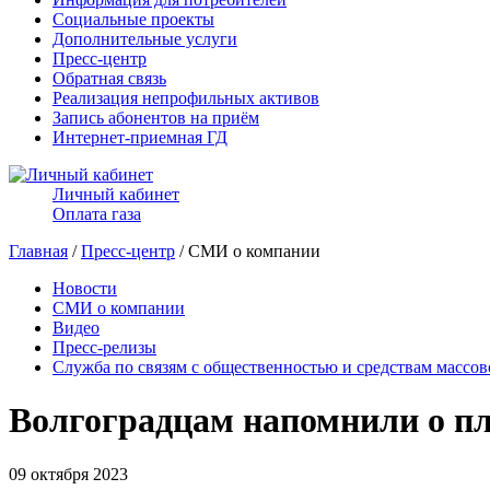
Социальные проекты
Дополнительные услуги
Пресс-центр
Обратная связь
Реализация непрофильных активов
Запись абонентов на приём
Интернет-приемная ГД
Личный кабинет
Оплата газа
Главная
/
Пресс-центр
/ СМИ о компании
Новости
СМИ о компании
Видео
Пресс-релизы
Служба по связям с общественностью и средствам массо
Волгоградцам напомнили о п
09 октября 2023