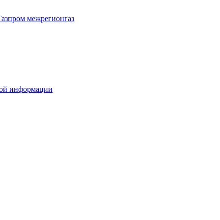
Газпром межрегионгаз
вой информации