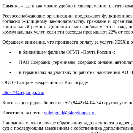
Памятка – где и как можно удобно и своевременно платить ко
Ресурсоснабжающие организации продолжают функционирова
согласно жилищному законодательству, граждане и организ
капитальный ремонт. Дополнительно сообщаем, что граждан
коммунальных услуг, если эти расходы превышают 22% от сово
Обращаем внимание, что произвести оплату за услуги ЖКХ в 
в ближайшем филиале ФГУП «Почта России»;
ПАО Сбербанк (терминалы, сбербанк-онлайн, автоплат
в терминалах на участках по работе с населением АО «
ООО «Газпром межрегионгаз Волгоград»
https://34regiongaz.ru/
Контакт-центр для абонентов: +7 (8442)34-04-34 (круглосуточно
Электронная почта:
volgograd@34regiongaz.ru
Напоминаем, что в случае образования задолженности в адрес
суд с последующим взысканием с собственника дополнительны