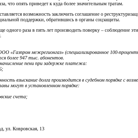
а, что опять приведет к куда более значительным тратам.
авляется возможность заключить соглашение о реструктуризаци
циальной поддержки, обратившись в органы соцзащиты.
аще одного раза в пять лет производить поверку – соблюдение э
.
ОО «Газпром межрегионгаз» (специализированное 100-процентн
ся более 947 тыс. абонентов.
 начисление пени при задержке платежа:
Б;
нность взыскание долга производится в судебном порядке с воз
тавы могут в установленном порядке:
вские счета;
д, ул. Ковровская, 13