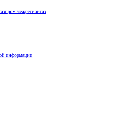
Газпром межрегионгаз
вой информации