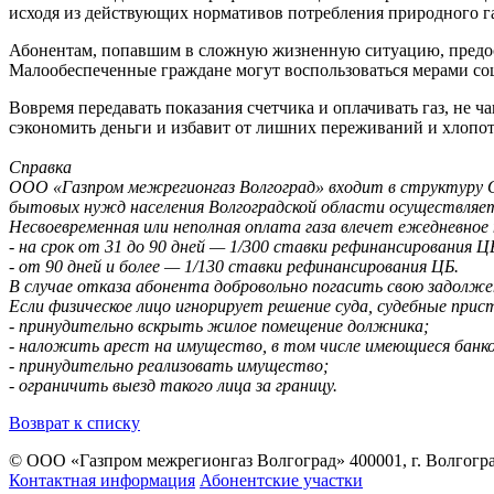
исходя из действующих нормативов потребления природного газ
Абонентам, попавшим в сложную жизненную ситуацию, предост
Малообеспеченные граждане могут воспользоваться мерами со
Вовремя передавать показания счетчика и оплачивать газ, не ч
сэкономить деньги и избавит от лишних переживаний и хлопот
Справка
ООО «Газпром межрегионгаз Волгоград» входит в структуру О
бытовых нужд населения Волгоградской области осуществляет
Несвоевременная или неполная оплата газа влечет ежедневное
- на срок от 31 до 90 дней — 1/300 ставки рефинансирования Ц
- от 90 дней и более — 1/130 ставки рефинансирования ЦБ.
В случае отказа абонента добровольно погасить свою задолже
Если физическое лицо игнорирует решение суда, судебные прис
- принудительно вскрыть жилое помещение должника;
- наложить арест на имущество, в том числе имеющиеся банко
- принудительно реализовать имущество;
- ограничить выезд такого лица за границу.
Возврат к списку
© ООО «Газпром межрегионгаз Волгоград»
400001, г. Волгогра
Контактная информация
Абонентские участки