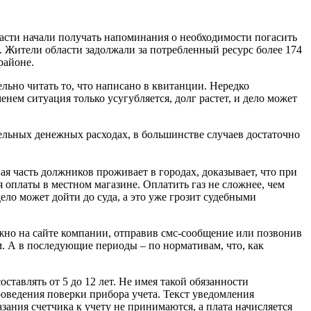
ласти начали получать напоминания о необходимости погасить
з. Жители области задолжали за потребленный ресурс более 174
районе.
льно читать то, что написано в квитанции. Нередко
енем ситуация только усугубляется, долг растет, и дело может
ельных денежных расходах, в большинстве случаев достаточно
ная часть должников проживает в городах, доказывает, что при
я оплаты в местном магазине. Оплатить газ не сложнее, чем
ло может дойти до суда, а это уже грозит судебными
можно на сайте компании, отправив смс-сообщение или позвонив
м. А в последующие периоды – по нормативам, что, как
ставлять от 5 до 12 лет. Не имея такой обязанности
роведения поверки прибора учета. Текст уведомления
ания счетчика к учету не принимаются, а плата начисляется