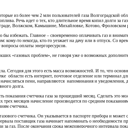
торые из более чем 2 млн пользователей газа Волгоградской об
лива. Речь идет о тех, кто длительное время копил долги за га
ограде, Волжском, Камышине, Михайловке, Котово, Фроловском 
бы избежать. Главное – своевременно оплачивать газ и внимате
 кому-то некогда, кто-то уезжает на дачу или в отпуск. Со врем
т вопросы оплаты энергоресурсов.
никших «газовых проблем», не говоря уже о возможных дополнит
сла. Сегодня для этого есть масса возможностей. И то, что основ
лке области есть интернет, почтовое отделение или терминал дл
 начисляться пени, направляются напоминания и уведомления, де
вного долга.
дать показания счетчика газа за прошедший месяц. Сделать это 
вых трех месяцев начисление производится по средним показания
ниям счетчика.
зового счетчика. Он указывается в паспорте прибора и может со
тервала поставщик газа начинает напоминать о необходимости п
за газ. После окончания срока межповерочного интервала показ