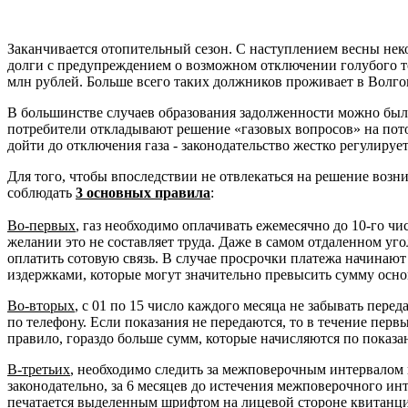
Заканчивается отопительный сезон. С наступлением весны неко
долги с предупреждением о возможном отключении голубого топ
млн рублей. Больше всего таких должников проживает в Волг
В большинстве случаев образования задолженности можно было 
потребители откладывают решение «газовых вопросов» на потом:
дойти до отключения газа - законодательство жестко регулируе
Для того, чтобы впоследствии не отвлекаться на решение воз
соблюдать
3 основных правила
:
Во-первых
, газ необходимо оплачивать ежемесячно до 10-го чи
желании это не составляет труда. Даже в самом отдаленном уго
оплатить сотовую связь. В случае просрочки платежа начинают
издержками, которые могут значительно превысить сумму осно
Во-вторых
, с 01 по 15 число каждого месяца не забывать пере
по телефону. Если показания не передаются, то в течение пер
правило, гораздо больше сумм, которые начисляются по показа
В-третьих
, необходимо следить за межповерочным интервалом га
законодательно, за 6 месяцев до истечения межповерочного ин
печатается выделенным шрифтом на лицевой стороне квитанции 