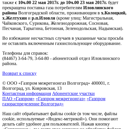
также
с 10ч.00 22 мая 2017г. до 10ч.00 23 мая 2017г.
будет
прекращена поставка газа потребителям
Иловлинского
района
Волгоградской области, проживающим в
х.Колоцкий,
х.Желтухин
и
р.п.Иловля
(кроме улиц: Магистральная,
Чайковского, Сурикова, Железнодорожная, Сосновая,
Песчаная, Тарыгина, Бетонная, Зеленодольская, Надымская).
Во избежание несчастных случаев в указанные часы просьба
не оставлять включенным газоиспользующее оборудование.
Телефоны для справок:
(84467) 3-64-79, 3-64-80 - абонентский отдел Иловлинского
района.
Возврат к списку
© ООО «Газпром межрегионгаз Волгоград»
400001, г.
Волгоград, ул. Ковровская, 13
Контактная информация
Абонентские участки
ПАО «Газпром»
«Газпром межрегионгаз»
«Газпром
газораспределение Волгоград»
Наш сайт обрабатывает файлы cookie (в том числе, файлы
cookie, используемые «Яндекс-метрикой»). Они помогают
делать сайт удобнее для пользователей. Нажав кнопку