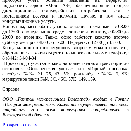
приборов учета, оставить заявления на перерасчет,
подключить сервис «Мой ГАЗ», обеспечивающий процесс
дистанционного взаимодействия потребителя газа с
поставщиком ресурса и получить другие, в том числе
консультационные услуги.
Напомним, часы работы участка остались прежними – с 08:00
до 17:00 в понедельник, среду, четверг и пятницу, с 08:00 до
20:00 во вторник. Также офис работает каждую вторую
субботу месяца с 08:00 до 17:00. Перерыв: с 12-00 до 13-00.
Консультацию по интересующим вопросам можно получить,
обратившись в контакт-центр по многоканальному телефону:
8 (8442) 34-04-34.
Проехать до участка можно на общественном транспорте до
остановок «Ополченская улица» или «Горный поселок»:
автобусы №№ 21, 25, 43, 59; троллейбусы: №№ 9, 9К;
маршрутное такси №№ 3С, 46С, 57К, 149, 159.
Справка:
ООО «Газпром межрегионгаз Волгоград» входит в Группу
«Газпром межрегионгаз». Компания осуществляет поставки
природного газа всем категориям потребителей в
Волгоградской области.
Возврат к списку