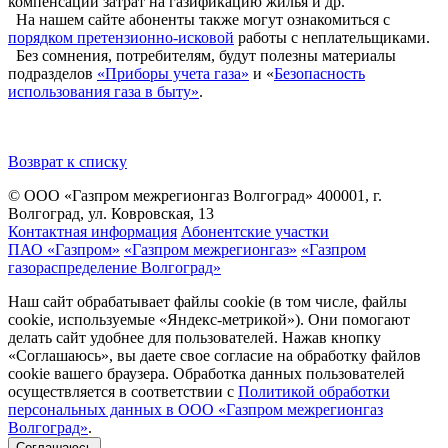
компенсации затрат на газификацию жилья и др.
На нашем сайте абоненты также могут ознакомиться с
порядком претензионно-исковой
работы с неплательщиками.
Без сомнения, потребителям, будут полезны материалы
подразделов
«Приборы учета газа»
и «
Безопасность
использования газа в быту»
.
Возврат к списку
© ООО «Газпром межрегионгаз Волгоград»
400001, г.
Волгоград, ул. Ковровская, 13
Контактная информация
Абонентские участки
ПАО «Газпром»
«Газпром межрегионгаз»
«Газпром
газораспределение Волгоград»
Наш сайт обрабатывает файлы cookie (в том числе, файлы
cookie, используемые «Яндекс-метрикой»). Они помогают
делать сайт удобнее для пользователей. Нажав кнопку
«Соглашаюсь», вы даете свое согласие на обработку файлов
cookie вашего браузера. Обработка данных пользователей
осуществляется в соответствии с
Политикой обработки
персональных данных в ООО «Газпром межрегионгаз
Волгоград»
.
Соглашаюсь