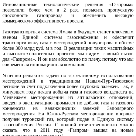
Инновационные технологические решения «Газпрома»
позволили более чем в 2 раза повысить пропускную
способность газопровода и обеспечить высокую
коммерческую эффективность проекта.
Газотранспортная система Ямала в будущем станет ключевым
звеном Единой системы газоснабжения и обеспечит
транспортировку газа с месторождений полуострова в объеме
более 300 млрд куб. м в год. В реализации таких масштабных
и высокотехнологичных проектов мы видим главный вызов
для «Газпрома». И он нам абсолютно по плечу, потому что мы
современная инновационная компания!
Успешно решаются задачи по эффективному использованию
месторождений в традиционном Надым-Пур-Тазовском
регионе за счет подключения более глубоких залежей. Так, в
минувшем году начата добыча газа и газового конденсата на
Медвежьем месторождении из апт-альбских отложений,
введен в эксплуатацию промысел по добыче газа и газового
конденсата из валанжинских залежей Заполярного
месторождения. На Южно-Русском месторождении впервые
получен туронский газ, который подан в Единую систему
газоснабжения России. С полной ответственностью можно
сказать, что в 2011 году «Газпром» вышел на новые
технологические горизонты!