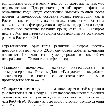
выполнению стратегических планов, а некоторые из них уже
перевыполнила. Приоритетами для «Газпром нефти» на
ближайшие годы будет сохранение высоких темпов роста
добычи углеводородов, освоение новых территорий, как в
России, так и в других странах, повышение качества
выпускаемых нефтепродуктов и глубины переработки нефти.
Дальнейшее развитие получит бренд сети АЗС «Газпром
нефть». Мы значительно усилим свои позиции на розничном
рынке в России и СНГ.
Стратегические ориентиры развития «Газпром нефти»
предусматривают, что к 2020 году объем добычи компании
достигнет 100 млн тонн углеводородов в год, объем
переработки — 70 млн тонн нефти в год.
«Газпром» продолжил активно инвестировать в
электроэнергетику России. Доля «Газпрома» в выработке
электроэнергии в России сейчас составляет 17 %, в
производстве тепла — 8 %.
«Газпром» является крупнейшим инвестором в этой отрасли и
уже построил в 2011 году 1,9 ГВт парогазовых генерирующих
мощностей, как мы уже неоднократно отмечали, это больше,
чем РАО «ЕЭС России» за всю свою историю. Только за один
год «Газпром» построил больше!