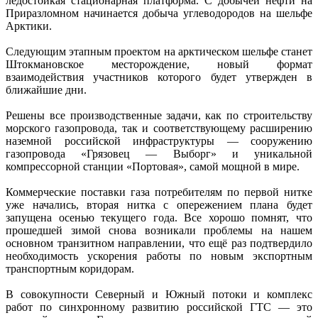
ледостойкая стационарная платформа. С добычей нефти на
Приразломном начинается добыча углеводородов на шельфе
Арктики.
Следующим этапным проектом на арктическом шельфе станет
Штокмановское месторождение, новый формат
взаимодействия участников которого будет утвержден в
ближайшие дни.
Решены все производственные задачи, как по строительству
морского газопровода, так и соответствующему расширению
наземной российской инфраструктуры — сооружению
газопровода «Грязовец — Выборг» и уникальной
компрессорной станции «Портовая», самой мощной в мире.
Коммерческие поставки газа потребителям по первой нитке
уже начались, вторая нитка с опережением плана будет
запущена осенью текущего года. Все хорошо помнят, что
прошедшей зимой снова возникали проблемы на нашем
основном транзитном направлении, что ещё раз подтвердило
необходимость ускорения работы по новым экспортным
транспортным коридорам.
В совокупности Северный и Южный потоки и комплекс
работ по синхронному развитию российской ГТС — это