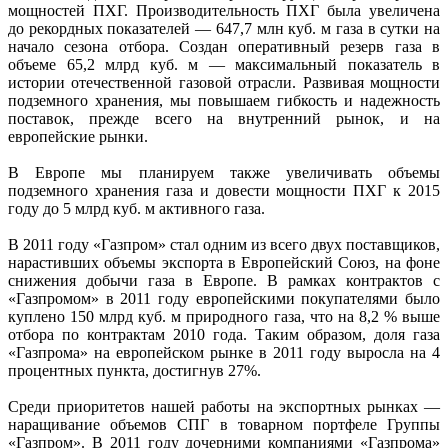
мощностей ПХГ. Производительность ПХГ была увеличена
до рекордных показателей — 647,7 млн куб. м газа в сутки на
начало сезона отбора. Создан оперативный резерв газа в
объеме 65,2 млрд куб. м — максимальный показатель в
истории отечественной газовой отрасли. Развивая мощности
подземного хранения, мы повышаем гибкость и надежность
поставок, прежде всего на внутренний рынок, и на
европейские рынки.
В Европе мы планируем также увеличивать объемы
подземного хранения газа и довести мощности ПХГ к 2015
году до 5 млрд куб. м активного газа.
В 2011 году «Газпром» стал одним из всего двух поставщиков,
нарастивших объемы экспорта в Европейский Союз, на фоне
снижения добычи газа в Европе. В рамках контрактов с
«Газпромом» в 2011 году европейскими покупателями было
куплено 150 млрд куб. м природного газа, что на 8,2 % выше
отбора по контрактам 2010 года. Таким образом, доля газа
«Газпрома» на европейском рынке в 2011 году выросла на 4
процентных пункта, достигнув 27%.
Среди приоритетов нашей работы на экспортных рынках —
наращивание объемов СПГ в товарном портфеле Группы
«Газпром». В 2011 году дочерними компаниями «Газпрома»