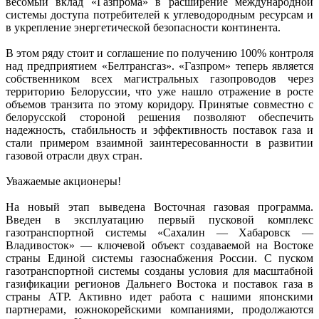
весомый вклад «Газпрома» в расширение международной
системы доступа потребителей к углеводородным ресурсам и
в укрепление энергетической безопасности континента.
В этом ряду стоит и соглашение по получению 100% контроля
над предприятием «Белтрансгаз». «Газпром» теперь является
собственником всех магистральных газопроводов через
территорию Белоруссии, что уже нашло отражение в росте
объемов транзита по этому коридору. Принятые совместно с
белорусской стороной решения позволяют обеспечить
надежность, стабильность и эффективность поставок газа и
стали примером взаимной заинтересованности в развитии
газовой отрасли двух стран.
Уважаемые акционеры!
На новый этап выведена Восточная газовая программа.
Введен в эксплуатацию первый пусковой комплекс
газотранспортной системы «Сахалин — Хабаровск —
Владивосток» — ключевой объект создаваемой на Востоке
страны Единой системы газоснабжения России. С пуском
газотранспортной системы созданы условия для масштабной
газификации регионов Дальнего Востока и поставок газа в
страны АТР. Активно идет работа с нашими японскими
партнерами, южнокорейскими компаниями, продолжаются