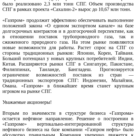
было реализовано 2,3 млн тонн СПГ. Объем производства
СПГ в рамках проекта «Сахалин-2» вырос до 10,67 млн тонн.
«Газпром» продолжит эффективно обеспечивать выполнение
положений закона «О едином экспортном канале» на базе
долгосрочных контрактов и в долгосрочной перспективе, как
в отношении поставок трубопроводного газа, так и
сжиженного природного газа. На этом рынке появляются
новые возможности для работы. Растет спрос на СПГ со
стороны традиционных рынков: Японии, Кореи, Тайваня.
Большой потенциал у новых крупных потребителей: Индии,
Китая. Расширяются рынки СПГ в Сингапуре, Пакистане,
Филиппинах, Таиланде, Бангладеш. Прогнозируется
ограничение возможностей поставок из стран —
традиционных экспортеров СПГ: Индонезии, Малайзии,
Омана. «Газпром» в ближайшее время станет крупным
игроком на рынке СПГ.
Уважаемые акционеры!
Вторым по значимости в структуре бизнеса «Газпрома»
остается нефтяное направление. Решение о построении в
«Газпроме» вертикально-интегрированной структуры
нефтяного бизнеса на базе компании «Газпром нефть» было
абсолютно правильным. Компания уверенно движется к