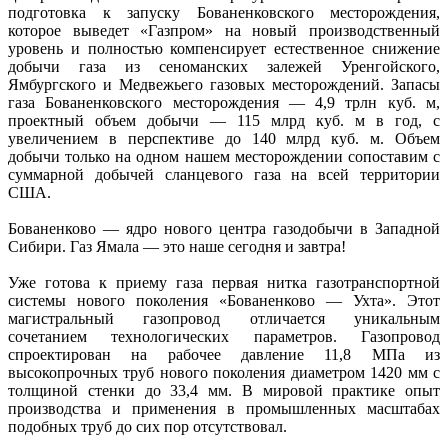
подготовка к запуску Бованенковского месторождения,
которое выведет «Газпром» на новый производственный
уровень и полностью компенсирует естественное снижение
добычи газа из сеноманских залежей Уренгойского,
Ямбургского и Медвежьего газовых месторождений. Запасы
газа Бованенковского месторождения — 4,9 трлн куб. м,
проектный объем добычи — 115 млрд куб. м в год, с
увеличением в перспективе до 140 млрд куб. м. Объем
добычи только на одном нашем месторождении сопоставим с
суммарной добычей сланцевого газа на всей территории
США.
Бованенково — ядро нового центра газодобычи в Западной
Сибири. Газ Ямала — это наше сегодня и завтра!
Уже готова к приему газа первая нитка газотранспортной
системы нового поколения «Бованенково — Ухта». Этот
магистральный газопровод отличается уникальным
сочетанием технологических параметров. Газопровод
спроектирован на рабочее давление 11,8 МПа из
высокопрочных труб нового поколения диаметром 1420 мм с
толщиной стенки до 33,4 мм. В мировой практике опыт
производства и применения в промышленных масштабах
подобных труб до сих пор отсутствовал.