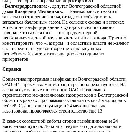
быт, — говорит генеральный директор
ООО
«Волгоградрегионгаз»
, депутат Волгоградской областной
думы
Владимир Мельников
. — Радикально снижаются
затраты на отопление жилья, отпадает необходимость
запасаться баллонным газом. На сельских сходах и встречах
жители негазифицированных хуторов и сел постоянно
говорят, что газ для них — это предмет первой
необходимости, такой же, как чистая питьевая вода. Приятно
констатировать, что «Газпром» и областные власти не жалеют
сил и средств на удовлетворение этих насущных
потребностей, считая газификацию села одним из
приоритетов.
Справка
Совместная программа газификации Волгоградской области
ОАО «Газпром» и администрации региона реализуется с. На
сегодня суммарные инвестиции ОАО «Газпром» в
строительство межпоселковых газопроводов в Волгоградской
области в рамках Программы составили около 2 миллиардов
рублей. Сданы в эксплуатацию 24 межпоселковых
газопровода, продолжается строительство еще 13.
В рамках совместной работы сторон газифицированы 24
населенных пункта. До конца текущего года должны быть
завершены работы по возведению внутрипоселковых