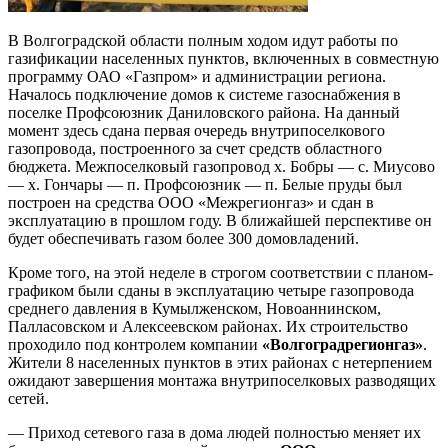
В Волгоградской области полным ходом идут работы по
газификации населенных пунктов, включенных в совместную
программу ОАО «Газпром» и администрации региона.
Началось подключение домов к системе газоснабжения в
поселке Профсоюзник Даниловского района. На данный
момент здесь сдана первая очередь внутрипоселкового
газопровода, построенного за счет средств областного
бюджета. Межпоселковый газопровод х. Бобры — с. Миусово
— х. Гончары — п. Профсоюзник — п. Белые пруды был
построен на средства ООО «Межрегионгаз» и сдан в
эксплуатацию в прошлом году. В ближайшей перспективе он
будет обеспечивать газом более 300 домовладений.
Кроме того, на этой неделе в строгом соответствии с планом-
графиком были сданы в эксплуатацию четыре газопровода
среднего давления в Кумылженском, Новоаннинском,
Палласовском и Алексеевском районах. Их строительство
проходило под контролем компании
«Волгоградрегионгаз»
.
Жители 8 населенных пунктов в этих районах с нетерпением
ожидают завершения монтажа внутрипоселковых разводящих
сетей.
— Приход сетевого газа в дома людей полностью меняет их