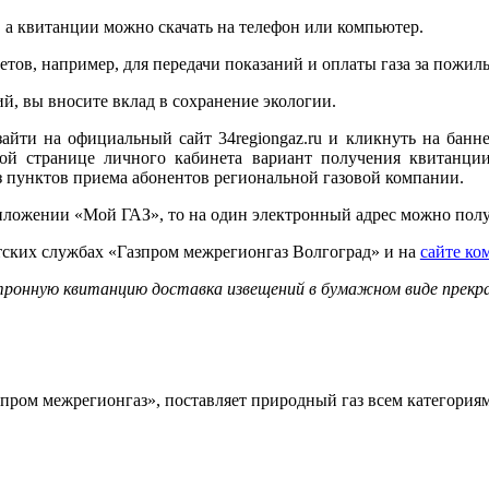
 а квитанции можно скачать на телефон или компьютер.
ов, например, для передачи показаний и оплаты газа за пожил
й, вы вносите вклад в сохранение экологии.
 зайти на официальный сайт 34regiongaz.ru и кликнуть на ба
ой странице личного кабинета вариант получения квитанции
 пунктов приема абонентов региональной газовой компании.
ожении «Мой ГАЗ», то на один электронный адрес можно получа
ких службах «Газпром межрегионгаз Волгоград» и на
сайте ко
ктронную квитанцию доставка извещений в бумажном виде прекр
ром межрегионгаз», поставляет природный газ всем категориям