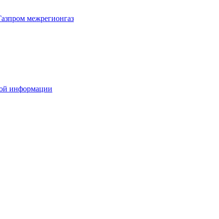
Газпром межрегионгаз
вой информации