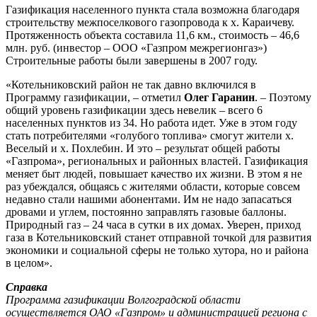
Газификация населенного пункта стала возможна благодаря
строительству межпоселкового газопровода к х. Караичеву.
Протяженность объекта составила 11,6 км., стоимость – 46,6
млн. руб. (инвестор – ООО «Газпром межрегионгаз»)
Строительные работы были завершены в 2007 году.
«Котельниковский район не так давно включился в
Программу газификации, – отметил
Олег Гаранин
. – Поэтому
общий уровень газификации здесь невелик – всего 6
населенных пунктов из 34. Но работа идет. Уже в этом году
стать потребителями «голубого топлива» смогут жители х.
Веселый и х. Похлебин. И это – результат общей работы
«Газпрома», региональных и районных властей. Газификация
меняет быт людей, повышает качество их жизни. В этом я не
раз убеждался, общаясь с жителями области, которые совсем
недавно стали нашими абонентами. Им не надо запасаться
дровами и углем, постоянно заправлять газовые баллоны.
Природный газ – 24 часа в сутки в их домах. Уверен, приход
газа в Котельниковский станет отправной точкой для развития
экономики и социальной сферы не только хутора, но и района
в целом».
Справка
Программа газификации Волгоградской области
осуществляется ОАО «Газпром» и администрацией региона с