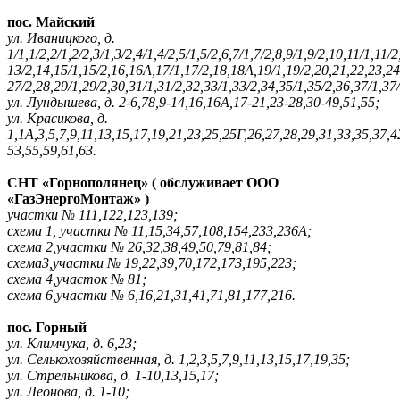
пос. Майский
ул. Иваницкого, д.
1/1,1/2,2/1,2/2,3/1,3/2,4/1,4/2,5/1,5/2,6,7/1,7/2,8,9/1,9/2,10,11/1,11/
13/2,14,15/1,15/2,16,16А,17/1,17/2,18,18А,19/1,19/2,20,21,22,23,2
27/2,28,29/1,29/2,30,31/1,31/2,32,33/1,33/2,34,35/1,35/2,36,37/1,37
ул. Лундышева, д. 2-6,78,9-14,16,16А,17-21,23-28,30-49,51,55;
ул. Красикова, д.
1,1А,3,5,7,9,11,13,15,17,19,21,23,25,25Г,26,27,28,29,31,33,35,37,4
53,55,59,61,63.
СНТ «Горнополянец» ( обслуживает ООО
«ГазЭнергоМонтаж» )
участки № 111,122,123,139;
схема 1, участки № 11,15,34,57,108,154,233,236А;
схема 2,участки № 26,32,38,49,50,79,81,84;
схема3,участки № 19,22,39,70,172,173,195,223;
схема 4,участок № 81;
схема 6,участки № 6,16,21,31,41,71,81,177,216.
пос. Горный
ул. Климчука, д. 6,23;
ул. Селькохозяйственная, д. 1,2,3,5,7,9,11,13,15,17,19,35;
ул. Стрельникова, д. 1-10,13,15,17;
ул. Леонова, д. 1-10;