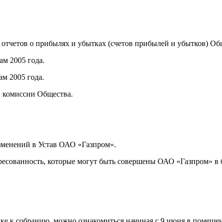
е отчетов о прибылях и убытках (счетов прибылей и убытков) Об
ам 2005 года.
ам 2005 года.
й комиссии Общества.
зменений в Устав ОАО «Газпром».
ересованность, которые могут быть совершены ОАО «Газпром» в
е к собранию, можно ознакомиться начиная с 9 июня в помещен