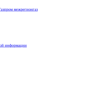
Газпром межрегионгаз
вой информации