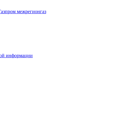
Газпром межрегионгаз
вой информации