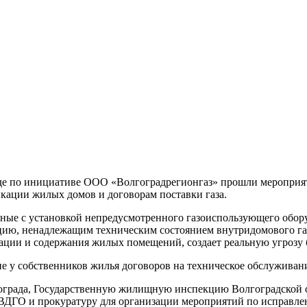
аде по инициативе ООО «Волгоградрегионгаз» прошли мероприя
кации жилых домов и договорам поставки газа.
ные с установкой непредусмотренного газоиспользующего обор
ию, ненадлежащим техническим состоянием внутридомового газо
тации и содержания жилых помещений, создает реальную угрозу
е у собственников жилья договоров на техническое обслужива
ограда, Государственную жилищную инспекцию Волгоградской 
 ВДГО и прокуратуру для организации мероприятий по исправле