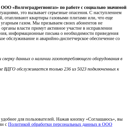
 ООО «Волгоградрегионгаз» по работе с социально значимой
туациями, это вызывает серьезные опасения. С наступлением
й, отапливают квартиры газовыми плитами или, что еще
ия угарным газом. Мы призываем своих абонентов не
о органы власти примут активное участие в исправлении
ения, информационные письма о необходимости приведения
кое обслуживание и аварийно-диспетчерское обеспечение со
и сверку данных о наличии газопотребляющего оборудования в
ие ВДГО обслуживается только 236 из 5023 подключенных к
т удобнее для пользователей. Нажав кнопку «Соглашаюсь», вы
ии с
Политикой обработки персональных данных в ООО