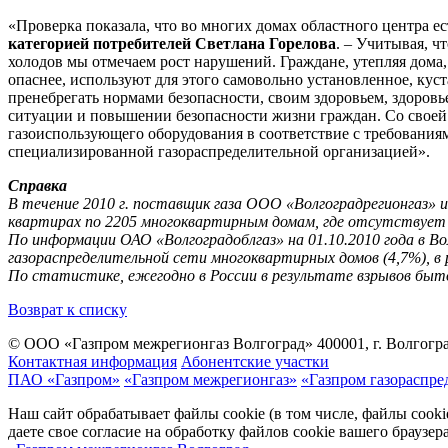
«Проверка показала, что во многих домах областного центра е
категорией потребителей Светлана Горелова
. – Учитывая, ч
холодов мы отмечаем рост нарушений. Граждане, утепляя дома
опаснее, используют для этого самовольно установленное, кус
пренебрегать нормами безопасности, своим здоровьем, здоровь
ситуации и повышении безопасности жизни граждан. Со свое
газоиспользующего оборудования в соответствие с требования
специализированной газораспределительной организацией».
Справка
В течение 2010 г. поставщик газа ООО «Волгоградрегионгаз» и
квартирах по 2205 многоквартирным домам, где отсутствует 
По информации ОАО «Волгоградоблгаз» на 01.10.2010 года в В
газораспределительной сети многоквартирных домов (4,7%), в р
По статистике, ежегодно в России в результате взрывов бытов
Возврат к списку
© ООО «Газпром межрегионгаз Волгоград»
400001, г. Волгогра
Контактная информация
Абонентские участки
ПАО «Газпром»
«Газпром межрегионгаз»
«Газпром газораспре
Наш сайт обрабатывает файлы cookie (в том числе, файлы cook
даете свое согласие на обработку файлов cookie вашего браузе