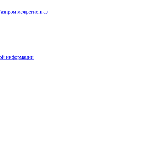
Газпром межрегионгаз
вой информации