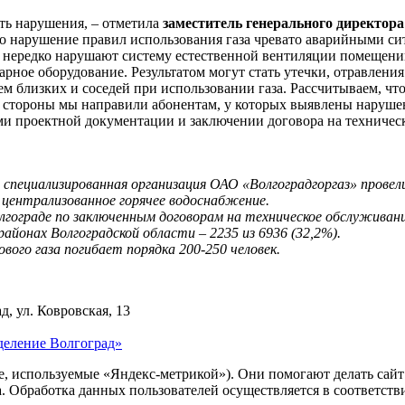
сть нарушения, – отметила
заместитель генерального директора
то нарушение правил использования газа чревато аварийными си
, нередко нарушают систему естественной вентиляции помещени
тарное оборудование. Результатом могут стать утечки, отравлен
ем близких и соседей при использовании газа. Рассчитываем, чт
й стороны мы направили абонентам, у которых выявлены наруш
ми проектной документации и заключении договора на техничес
 специализированная организация ОАО «Волгоградгоргаз» провел
централизованное горячее водоснабжение.
олгограде по заключенным договорам на техническое обслуживан
айонах Волгоградской области – 2235 из 6936 (32,2%).
ого газа погибает порядка 200-250 человек.
д, ул. Ковровская, 13
деление Волгоград»
ie, используемые «Яндекс-метрикой»). Они помогают делать сай
ра. Обработка данных пользователей осуществляется в соответств