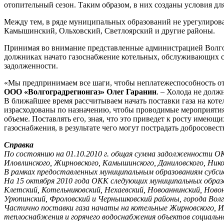
отопительный сезон. Таким образом, в них созданы условия д
Между тем, в ряде муниципальных образований не урегулиров
Камышинский, Ольховский, Светлоярский и другие районы.
Принимая во внимание представленные администрацией Волгог
должниках начато газоснабжение котельных, обслуживающих со
задолженности.
«Мы предпринимаем все шаги, чтобы неплатежеспособность от
ООО «Волгоградрегионгаз» Олег Гаранин
. – Холода не долж
В ближайшее время рассчитываем начать поставки газа на кот
израсходованы по назначению, чтобы проводимые мероприятия 
объеме. Поставлять его, зная, что это приведет к росту имею
газоснабжения, в результате чего могут пострадать добросовес
Справка
По состоянию на 01.10.2010 г. общая сумма задолженности ОК
Иловлинского, Жирновского, Камышинского, Даниловского, Никол
В рамках предоставленных муниципальным образованиям субсид
На 15 октября 2010 года ОКК следующих муниципальных образов
Клетский, Котельниковский, Нехаевский, Новоаннинский, Ново
Урюпинский, Фроловский и Чернышковский районы, города Вол
Частично поставки газа начаты на котельные Жирновского, Ил
теплоснабжения и горячего водоснабжения объектов социальной