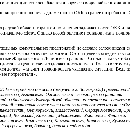
ля организации теплоснабжения и горячего водоснабжения жили
ан вопрос погашения задолженности ОКК за ранее потребленный
радской области гарантии погашения задолженности ОКК и нас
циальную сферу. Однако возобновление поставок газа в полном
дельных коммунальных предприятий не сделала заложниками си
ны сказаться на качестве их жизни. С этой целью мы ведем пос
ельные Жирновского и Ленинского районов. Сейчас важно, чтоб
достигли цели и свели задолженность к нулю. Только в этом сл
щихся долгов, – значит провоцировать ухудшение ситуации. Вед
тные потребители».
К Волгоградской области (без учета г. Волгограда) превышала 
аевского, Быковского, Ольховского и Светлоярского районов.
ий из бюджета Волгоградской области на погашение задолженно
аний полностью согласовали начало поставок газа на свои объек
николаевский, Октябрьский, Палласовский, Серафимовичский, С
гоград, Волжский, Камышин, Михайловка, Урюпинск и Фролово.
овлинского, Калачевского, Камышинского, Котовского, Кумылжен
 сферы – школ, больниц, детских садов и др.