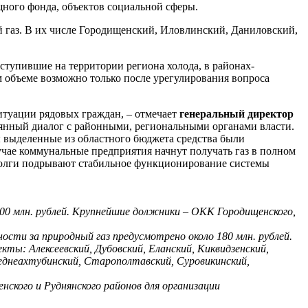
щного фонда, объектов социальной сферы.
 газ. В их числе Городищенский, Иловлинский, Даниловский,
тупившие на территории региона холода, в районах-
 объеме возможно только после урегулирования вопроса
туации рядовых граждан, – отмечает
генеральный директор
тоянный диалог с районными, региональными органами власти.
ы выделенные из областного бюджета средства были
учае коммунальные предприятия начнут получать газ в полном
ь долги подрывают стабильное функционирование системы
200 млн. рублей. Крупнейшие должники – ОКК Городищенского,
сти за природный газ предусмотрено около 180 млн. рублей.
ты: Алексеевский, Дубовский, Еланский, Киквидзенский,
реднеахтубинский, Старополтавский, Суровикинский,
ского и Руднянского районов для организации