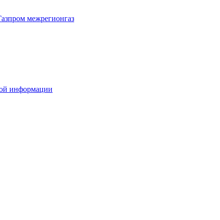
Газпром межрегионгаз
вой информации