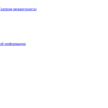
Газпром межрегионгаз
вой информации