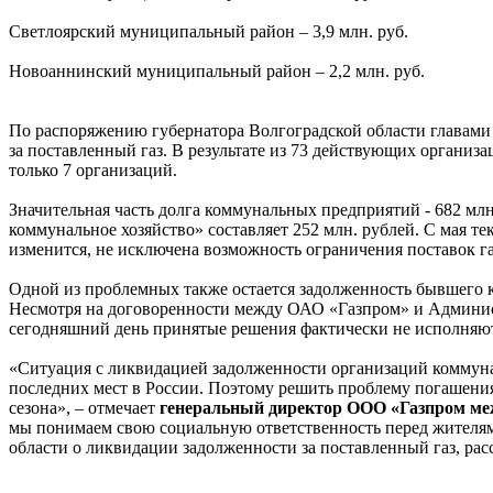
Светлоярский муниципальный район – 3,9 млн. руб.
Новоаннинский муниципальный район – 2,2 млн. руб.
По распоряжению губернатора Волгоградской области главами
за поставленный газ. В результате из 73 действующих органи
только 7 организаций.
Значительная часть долга коммунальных предприятий - 682 мл
коммунальное хозяйство» составляет 252 млн. рублей. С мая т
изменится, не исключена возможность ограничения поставок газ
Одной из проблемных также остается задолженность бывшего к
Несмотря на договоренности между ОАО «Газпром» и Администр
сегодняшний день принятые решения фактически не исполняют
«Ситуация с ликвидацией задолженности организаций коммунал
последних мест в России. Поэтому решить проблему погашения
сезона», – отмечает
генеральный директор ООО «Газпром меж
мы понимаем свою социальную ответственность перед жителя
области о ликвидации задолженности за поставленный газ, рас