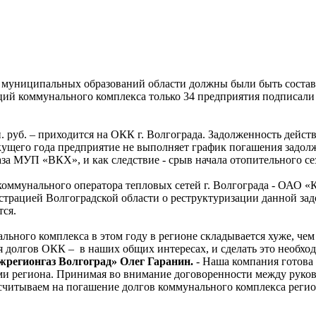
 муниципальных образований области должны были быть составл
заций коммунального комплекса только 34 предприятия подписа
н. руб. – приходится на ОКК г. Волгограда. Задолженность дей
екущего года предприятие не выполняет график погашения задолж
а МУП «ВКХ», и как следствие - срыв начала отопительного сезо
оммунального оператора тепловых сетей г. Волгограда - ОАО «К
ацией Волгоградской области о реструктуризации данной задол
ся.
ьного комплекса в этом году в регионе складывается хуже, че
 долгов ОКК – в наших общих интересах, и сделать это необход
регионгаз Волгоград» Олег Гаранин.
- Наша компания готова 
ми региона. Принимая во внимание договоренности между руко
считываем на погашение долгов коммунального комплекса региона