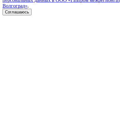
персональных данных в ООО «Газпром межрегионгаз
Волгоград»
.
Соглашаюсь