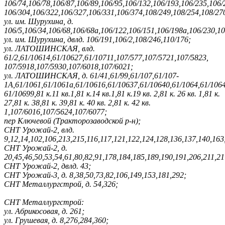
106/74,106/78,106/87,106/89,106/95,106/132,106/193,106/235,106/
106/304,106/322,106/327,106/331,106/374,108/249,108/254,108/27
ул. им. Шурухина, д.
106/5,106/34,106/68,106/68а,106/122,106/151,106/198а,106/230,10
ул. им. Шурухина, двлд. 106/191,106/2,108/246,110/176;
ул. ЛАТОШИНСКАЯ, влд.
61/2,61/10614,61/10627,61/10711,107/577,107/5721,107/5823,
107/5918,107/5930,107/6018,107/6021;
ул. ЛАТОШИНСКАЯ, д. 61/41,61/99,61/107,61/107-
1А,61/1061,61/1061а,61/10616,61/10637,
61/10640,61/1064,61/1064
61/10699,81 к.11 кв.1,81 к.14 кв.1,81 к.19 кв. 2,81 к. 26 кв. 1,81 к.
27,81 к. 38,81 к. 39,81 к. 40 кв. 2,81 к. 42 кв.
1,107/6016,107/5624,107/6077;
пер Ключевой (Тракторозаводской р-н);
СНТ Урожай-2, влд.
9,12,14,102,106,213,215,116,117,121,122,124,128,136,137,140,163
СНТ Урожай-2, д.
20,45,46,50,53,54,61,80,82,91,178,184,185,189,190,191,206,211,21
СНТ Урожай-2, двлд. 43;
СНТ Урожай-3, д. 8,38,50,73,82,106,149,153,181,292;
СНТ Металлургстрой, д. 54,326;
СНТ Металлургстрой:
ул. Абрикосовая, д. 261;
ул. Грушевая, д. 8,276,284,360;