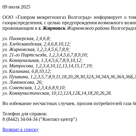
09 июля 2025
ООО «Газпром межрегионгаз Волгоград» информирует о том,
газораспределения, с целью предупреждения возможного воз
проживающим в
г. Жирновск
Жирновского района
Волгоградск
ул. Пионерская, 2,4,6,8;
ул. Хлебозаводская, 2,4,6,8,10,12;
ул. Жирновская, 1,2,3,4,5,6,7,8,9;
ул. 21-го Партсъезда, 1,2,3,4,5,6,7,8,9,10;
ул. Коммунальная, 1,3,4,5,6,7,8,9,10,12;
ул. Матросова, 1,2,3,4,10,12,13,14,15,17,19;
ул. Калинина, 6,8,10,12;
ул. Пушкина, 1,2,3,5,7,8,9,11,18,20,28,30,32А,34,34А,36,36А,36Б,3
ул. Ломоносова, 26;
ул. Советская, 1,2,3,4,6,8,9,10;
ул. Коммунистическая, 10,12,12А,12Б,14,18,20,26,28.
Во избежание несчастных случаев, просим потребителей газа 
Телефон для справок:
8 (8442) 34-04-34 ("Контакт-центр")
Возврат к списку