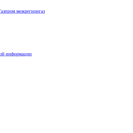
Газпром межрегионгаз
вой информации