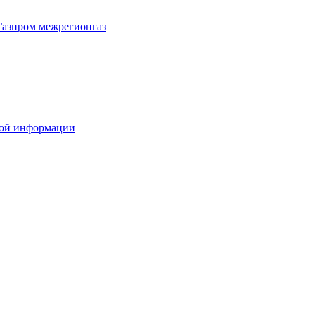
Газпром межрегионгаз
вой информации