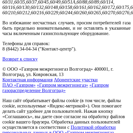
60/31,60/35,60/37,60/45,60/49,60/51А,60/88,60/89,60/114,
60/116,
60/130,60/132,60/148,60/158,60/161,
60/162,60/172,60/175,6
60/210,60/212,
60/216,60/229,60/244,60/260,60/265,60/270,60/276,
Во избежание несчастных случаев, просим потребителей газа
быть предельно внимательными, и не оставлять в указанные
часы включенным газоиспользующее оборудование.
Телефоны для справок:
8 (8442) 34-04-34 ("Контакт-центр").
Возврат к списку
© ООО «Газпром межрегионгаз Волгоград»
400001, г.
Волгоград, ул. Ковровская, 13
Контактная информация
Абонентские участки
ПАО «Газпром»
«Газпром межрегионгаз»
«Газпром
газораспределение Волгоград»
Наш сайт обрабатывает файлы cookie (в том числе, файлы
cookie, используемые «Яндекс-метрикой»). Они помогают
делать сайт удобнее для пользователей. Нажав кнопку
«Соглашаюсь», вы даете свое согласие на обработку файлов
cookie вашего браузера. Обработка данных пользователей
осуществляется в соответствии с
Политикой обработки
персональных данных в ООО «Газпром межрегионгаз